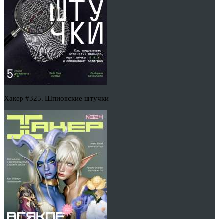
Хакер #325. Шпионские штучки