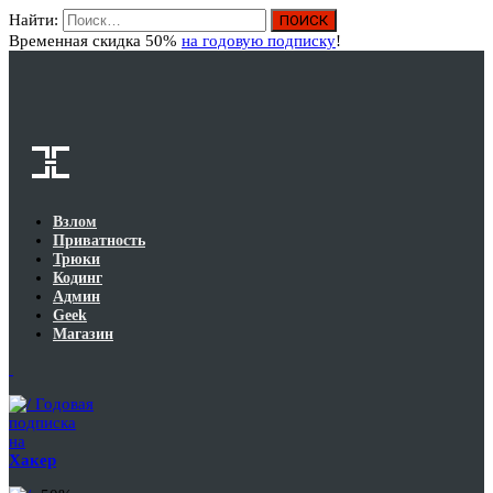
Найти:
Вход
Временная скидка 50%
на годовую подписку
!
Взлом
Приватность
Трюки
Кодинг
Админ
Geek
Магазин
Годовая
подписка
на
Хакер