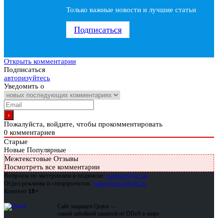
Только важные новости и лучшие статьи
Подписаться
Открыть комментарии
Подписаться
авторизуйтесь
Уведомить о
Пожалуйста, войдите, чтобы прокомментировать
0
комментариев
Старые
Новые
Популярные
Межтекстовые Отзывы
Посмотреть все комментарии
Вопросы по материалам и подписке:
support@glc.ru
Отдел рекламы и спецпроектов:
yakovleva.a@glc.ru
Контент
18+
Сайт защищен Qrator —
самой забойной защитой от DDoS в мире