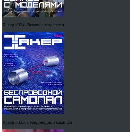
Хакер #324. Всякое с моделями
Хакер #323. Беспроводной самопал