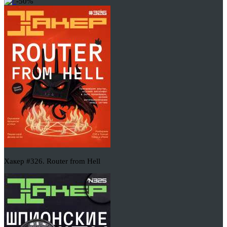
-50%
Хакер #326. Router from Hell