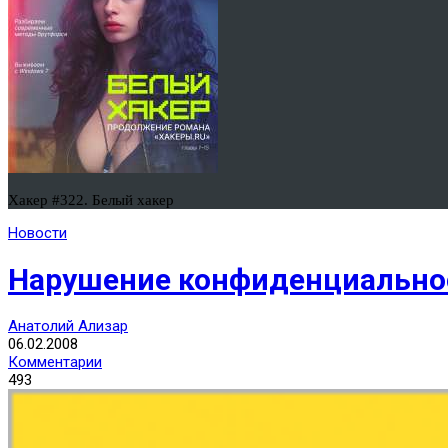
Хакер #322. Белый хакер
Новости
Нарушение конфиденциальност
Анатолий Ализар
06.02.2008
Комментарии
493