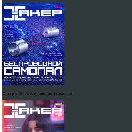
Хакер #323. Беспроводной самопал