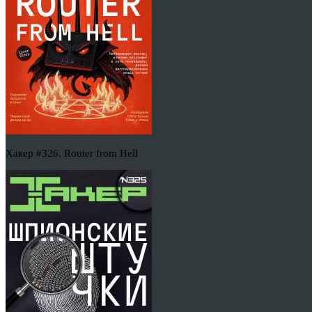
Хакер #326. Router from Hell