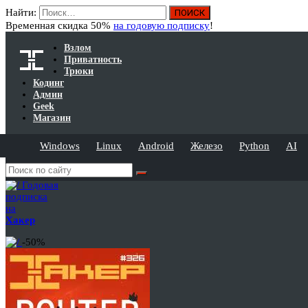
Найти:
Временная скидка 50%
на годовую подписку
!
Взлом
Приватность
Трюки
Кодинг
Админ
Geek
Магазин
Windows
Linux
Android
Железо
Python
AI
Годовая
подписка
на
Хакер
-50%