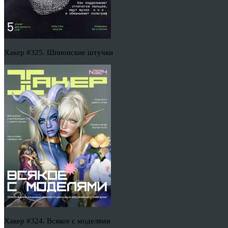
Хакер #325. Шпионские штучки
Хакер #324. Всякое с моделями