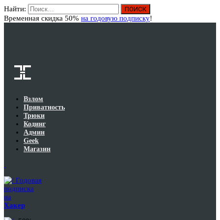
Найти:
Вход
Временная скидка 50%
на годовую подписку
!
Взлом
Приватность
Трюки
Кодинг
Админ
Geek
Магазин
Годовая
подписка
на
Хакер