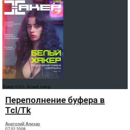
Хакер #322. Белый хакер
Переполнение буфера в
Tcl/Tk
Анатолий Ализар
07.02.2008