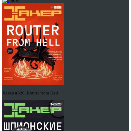
-50%
Хакер #326. Router from Hell