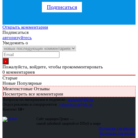
Подписаться
Открыть комментарии
Подписаться
авторизуйтесь
Уведомить о
Пожалуйста, войдите, чтобы прокомментировать
0
комментариев
Старые
Новые
Популярные
Межтекстовые Отзывы
Посмотреть все комментарии
Вопросы по материалам и подписке:
support@glc.ru
Отдел рекламы и спецпроектов:
yakovleva.a@glc.ru
Контент
18+
Сайт защищен Qrator —
самой забойной защитой от DDoS в мире
Подписка для физлиц
Подписка для юрлиц