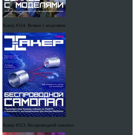
Хакер #324. Всякое с моделями
Хакер #323. Беспроводной самопал