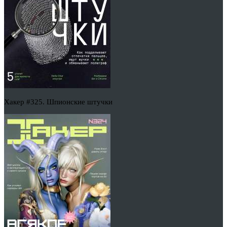
Хакер #325. Шпионские штучки