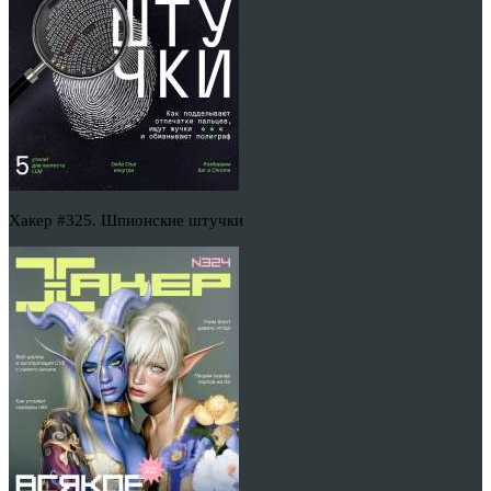
Хакер #325. Шпионские штучки