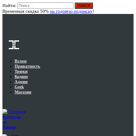
Найти:
Вход
Временная скидка 50%
на годовую подписку
!
Взлом
Приватность
Трюки
Кодинг
Админ
Geek
Магазин
Годовая
подписка
на
Хакер