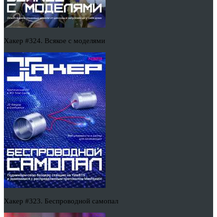
Хакер #324. Всякое с моделями
Хакер #323. Беспроводной самопал