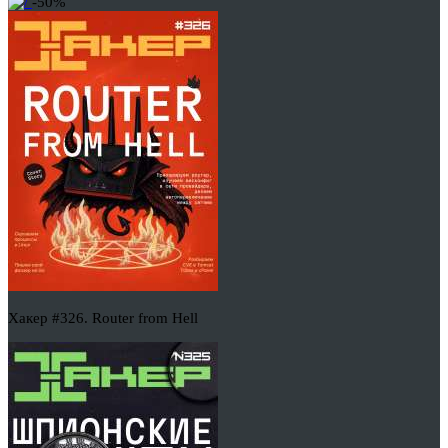
-50%
Хакер #326. Router from Hell