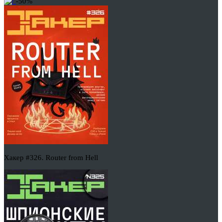
-50%
Хакер #326. Router from Hell