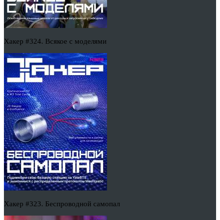
Хакер #324. Всякое с моделями
Хакер #323. Беспроводной самопал