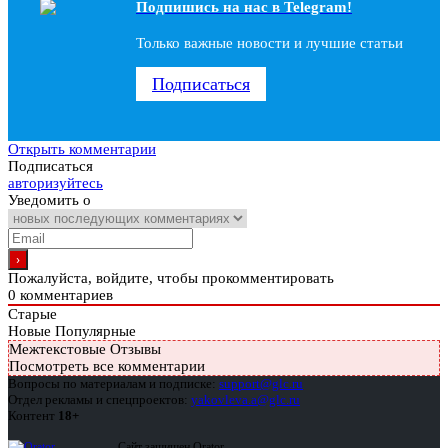
Подпишись на наc в Telegram!
Только важные новости и лучшие статьи
Подписаться
Открыть комментарии
Подписаться
авторизуйтесь
Уведомить о
Пожалуйста, войдите, чтобы прокомментировать
0
комментариев
Старые
Новые
Популярные
Межтекстовые Отзывы
Посмотреть все комментарии
Вопросы по материалам и подписке:
support@glc.ru
Отдел рекламы и спецпроектов:
yakovleva.a@glc.ru
Контент
18+
Сайт защищен Qrator —