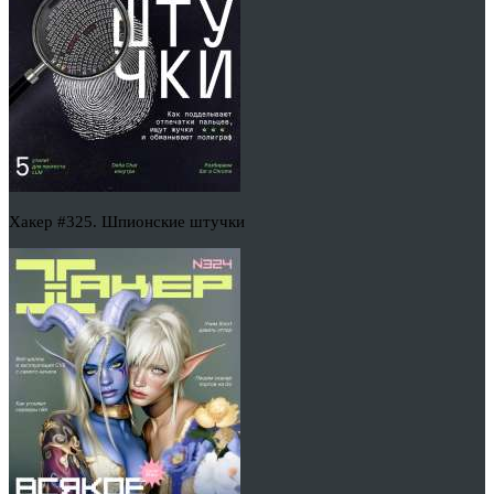
Хакер #325. Шпионские штучки