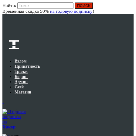
Найти:
Вход
Временная скидка 50%
на годовую подписку
!
Взлом
Приватность
Трюки
Кодинг
Админ
Geek
Магазин
Годовая
подписка
на
Хакер