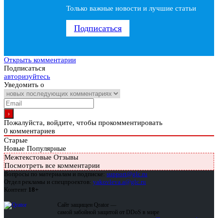
Только важные новости и лучшие статьи
Подписаться
Открыть комментарии
Подписаться
авторизуйтесь
Уведомить о
Пожалуйста, войдите, чтобы прокомментировать
0
комментариев
Старые
Новые
Популярные
Межтекстовые Отзывы
Посмотреть все комментарии
Вопросы по материалам и подписке:
support@glc.ru
Отдел рекламы и спецпроектов:
yakovleva.a@glc.ru
Контент
18+
Сайт защищен Qrator —
самой забойной защитой от DDoS в мире