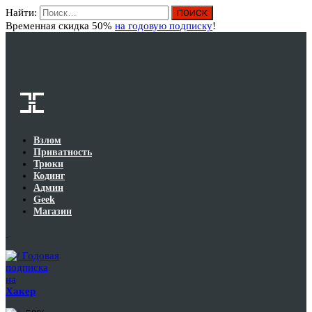
Найти:
Вход
Временная скидка 50%
на годовую подписку
!
Взлом
Приватность
Трюки
Кодинг
Админ
Geek
Магазин
Годовая
подписка
на
Хакер