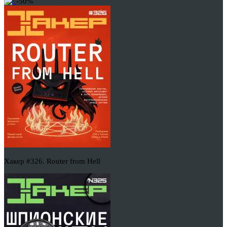
-50%
Хакер #326. Router from Hell