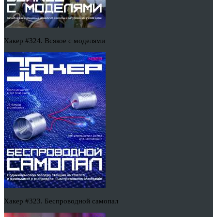
Хакер #324. Всякое с моделями
Хакер #323. Беспроводной самопал