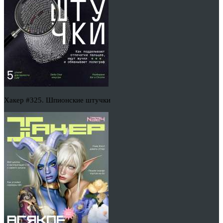
Хакер #325. Шпионские штучки