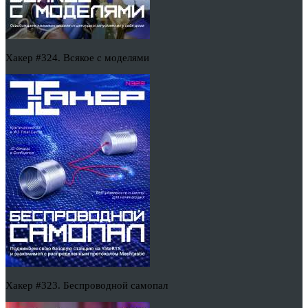
Хакер #324. Всякое с моделями
Хакер #323. Беспроводной самопал