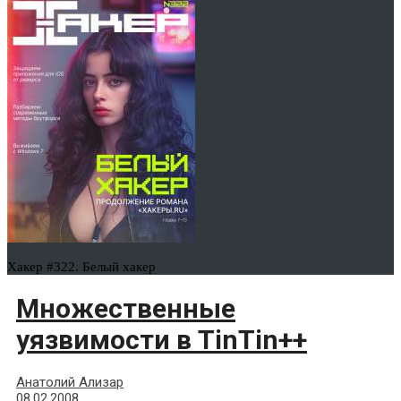
Хакер #322. Белый хакер
Множественные
уязвимости в TinTin++
Анатолий Ализар
08.02.2008