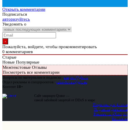
Открыть комментарии
Подписаться
авторизуйтесь
Уведомить о
Пожалуйста, войдите, чтобы прокомментировать
0
комментариев
Старые
Новые
Популярные
Межтекстовые Отзывы
Посмотреть все комментарии
Вопросы по материалам и подписке:
support@glc.ru
Отдел рекламы и спецпроектов:
yakovleva.a@glc.ru
Контент
18+
Сайт защищен Qrator —
самой забойной защитой от DDoS в мире
Подписка для физлиц
Подписка для юрлиц
Реклама на «Хакере»
Контакты