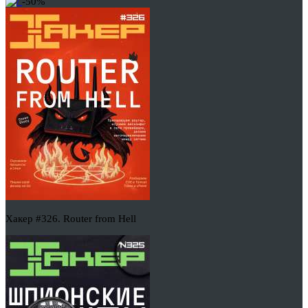
-50%
Хакер #326. Router from Hell