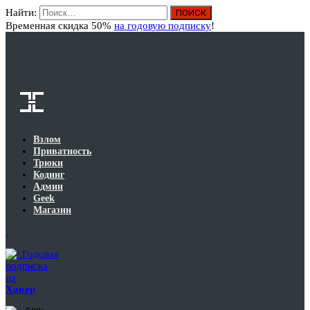
Найти:
Вход
Временная скидка 50%
на годовую подписку
!
Взлом
Приватность
Трюки
Кодинг
Админ
Geek
Магазин
Годовая
подписка
на
Хакер