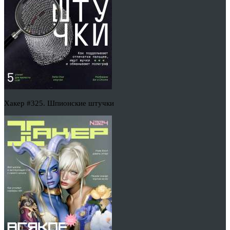
Хакер #325. Шпионские штучки