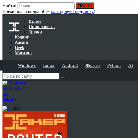
Найти:
Временная скидка 50%
на годовую подписку
!
Взлом
Приватность
Трюки
Кодинг
Админ
Geek
Магазин
Windows
Linux
Android
Железо
Python
AI
Годовая
подписка
на
Хакер
-50%