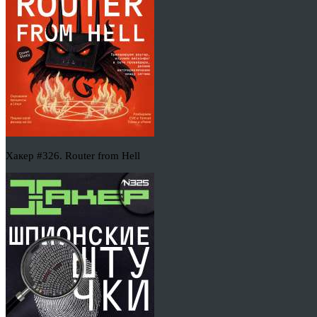
Хакер #326. Router from Hell