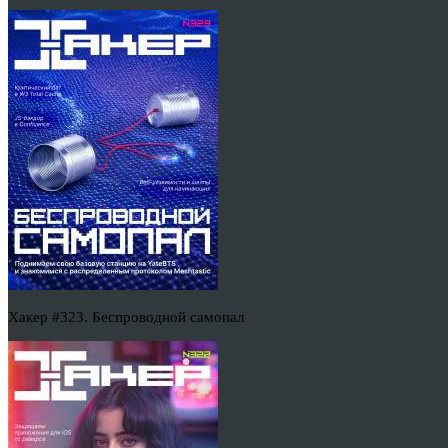
Хакер #323. Беспроводной самопал