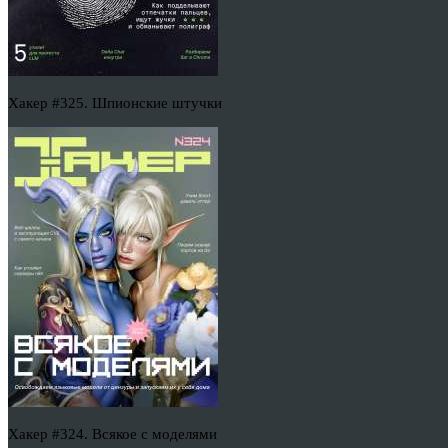
Хакер #325. Шпионские штучки
Хакер #324. Всякое с моделями