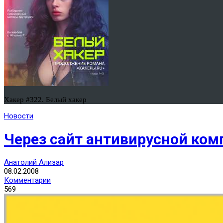
Хакер #322. Белый хакер
Новости
Через сайт антивирусной ком
Анатолий Ализар
08.02.2008
Комментарии
569