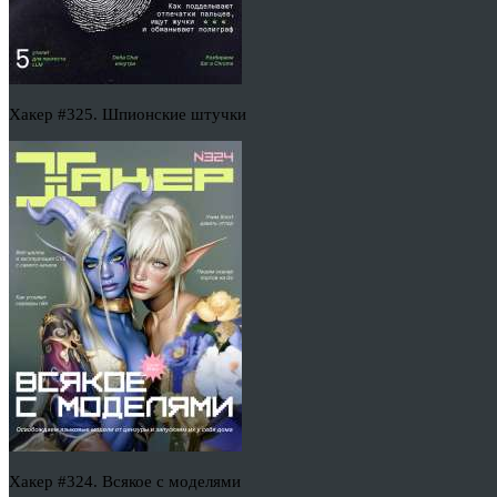
Хакер #325. Шпионские штучки
Хакер #324. Всякое с моделями