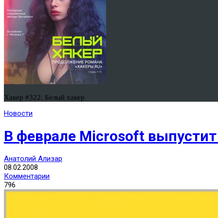
Хакер #322. Белый хакер
Новости
В феврале Microsoft выпустит
Анатолий Ализар
08.02.2008
Комментарии
796