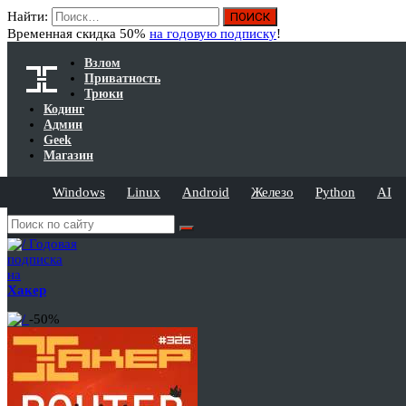
Найти:
Временная скидка 50%
на годовую подписку
!
Взлом
Приватность
Трюки
Кодинг
Админ
Geek
Магазин
Windows
Linux
Android
Железо
Python
AI
Годовая
подписка
на
Хакер
-50%