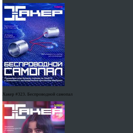
Хакер #323. Беспроводной самопал