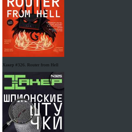
Хакер #326. Router from Hell