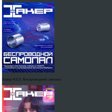
Хакер #323. Беспроводной самопал