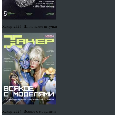
Хакер #325. Шпионские штучки
Хакер #324. Всякое с моделями