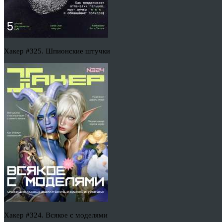
Хакер #325. Шпионские штучки
Хакер #324. Всякое с моделями