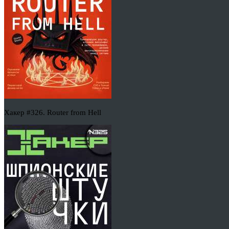
Хакер #326. Router from Hell