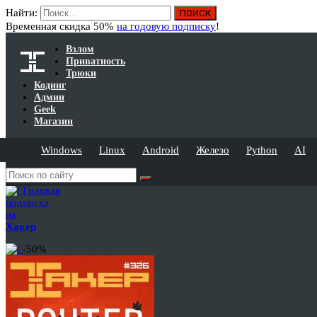
Найти:
Временная скидка 50%
на годовую подписку
!
Взлом
Приватность
Трюки
Кодинг
Админ
Geek
Магазин
Windows
Linux
Android
Железо
Python
AI
Годовая
подписка
на
Хакер
-50%