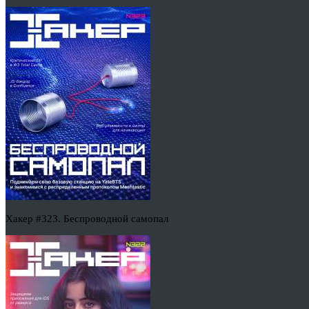
Хакер #323. Беспроводной самопал