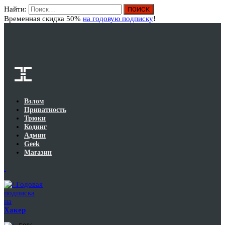
Найти:
Вход
Временная скидка 50%
на годовую подписку
!
Взлом
Приватность
Трюки
Кодинг
Админ
Geek
Магазин
Годовая
подписка
на
Хакер