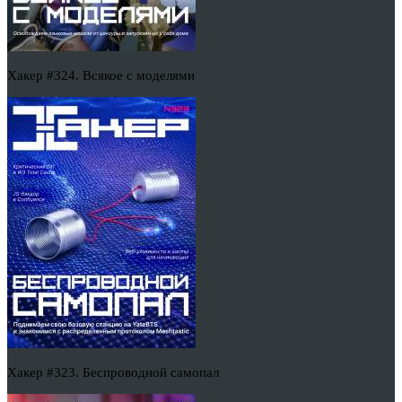
Хакер #324. Всякое с моделями
Хакер #323. Беспроводной самопал