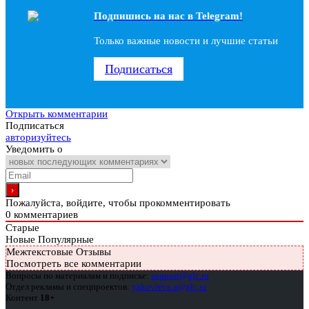
Подпишись на наc в Telegram!
Только важные новости и лучшие статьи
Подписаться
Открыть комментарии
Подписаться
авторизуйтесь
Уведомить о
Пожалуйста, войдите, чтобы прокомментировать
0
комментариев
Старые
Новые
Популярные
Межтекстовые Отзывы
Посмотреть все комментарии
Вопросы по материалам и подписке:
support@glc.ru
Отдел рекламы и спецпроектов:
yakovleva.a@glc.ru
Контент
18+