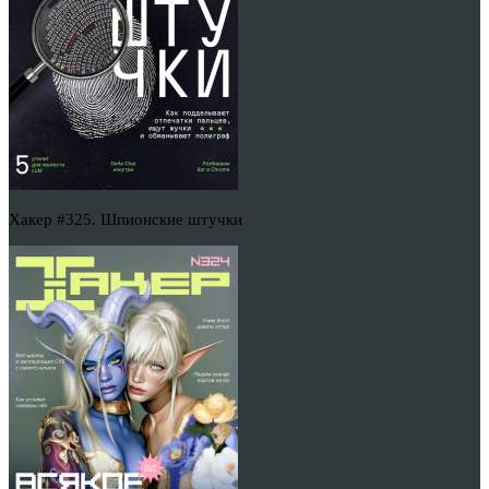
Хакер #325. Шпионские штучки