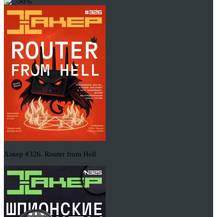
-50%
Хакер #326. Router from Hell