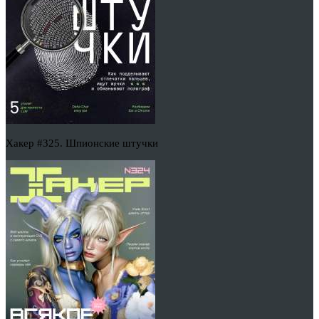
Хакер #325. Шпионские штучки