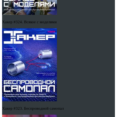
Хакер #324. Всякое с моделями
Хакер #323. Беспроводной самопал