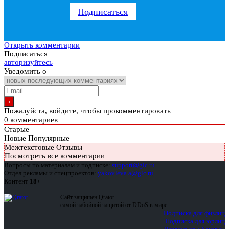
Подписаться
Открыть комментарии
Подписаться
авторизуйтесь
Уведомить о
Пожалуйста, войдите, чтобы прокомментировать
0
комментариев
Старые
Новые
Популярные
Межтекстовые Отзывы
Посмотреть все комментарии
Вопросы по материалам и подписке:
support@glc.ru
Отдел рекламы и спецпроектов:
yakovleva.a@glc.ru
Контент
18+
Сайт защищен Qrator —
самой забойной защитой от DDoS в мире
Подписка для физлиц
Подписка для юрлиц