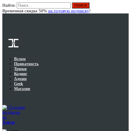
Найти:
Вход
Временная скидка 50%
на годовую подписку
!
Взлом
Приватность
Трюки
Кодинг
Админ
Geek
Магазин
Годовая
подписка
на
Хакер