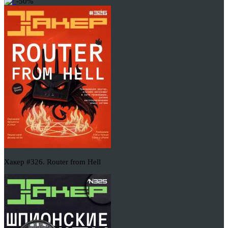
-50%
Хакер #326. Router from Hell