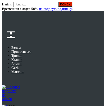
Найти:
Вход
Временная скидка 50%
на годовую подписку
!
Взлом
Приватность
Трюки
Кодинг
Админ
Geek
Магазин
Годовая
подписка
на
Хакер