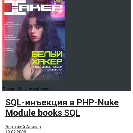
Хакер #322. Белый хакер
SQL-инъекция в PHP-Nuke
Module books SQL
Анатолий Ализар
19.02.2008