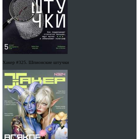
Хакер #325. Шпионские штучки