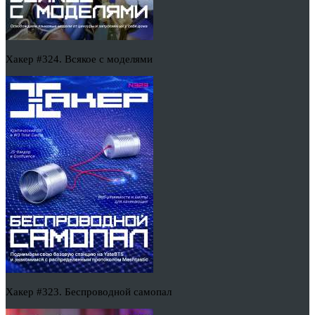
Хакер #324. Всякое с моделями
Хакер #323. Беспроводной самопал