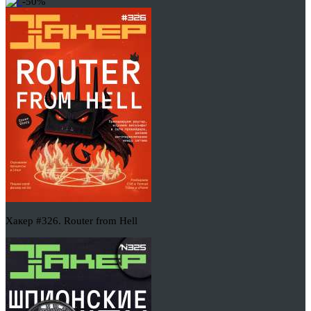
-50%
Хакер #326. Router from Hell