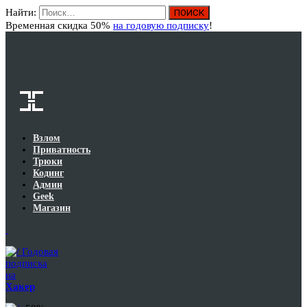
Найти:
Вход
Временная скидка 50%
на годовую подписку
!
Взлом
Приватность
Трюки
Кодинг
Админ
Geek
Магазин
Годовая
подписка
на
Хакер