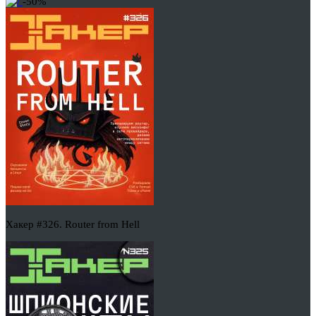
-50%
Хакер #326. Router from Hell