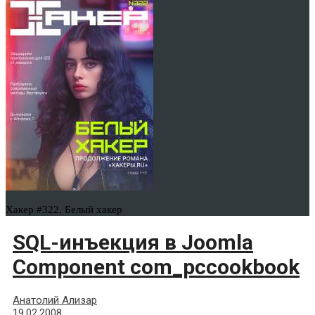
Хакер #322. Белый хакер
SQL-инъекция в Joomla
Component com_pccookbook
Анатолий Ализар
19.02.2008