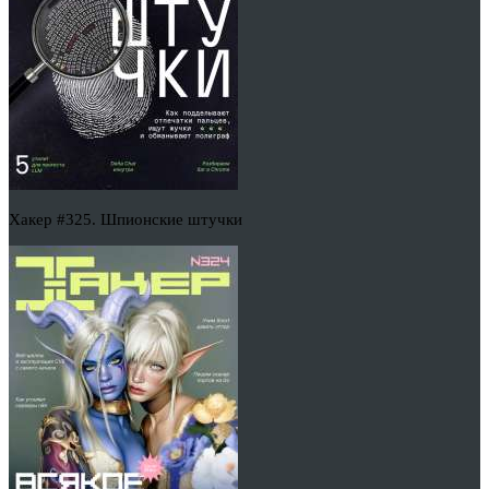
Хакер #325. Шпионские штучки