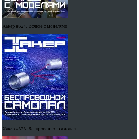
Хакер #324. Всякое с моделями
Хакер #323. Беспроводной самопал