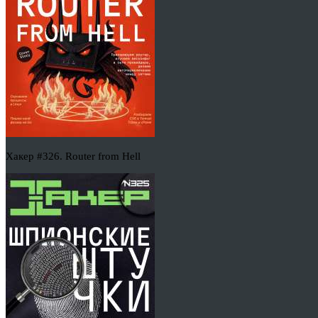
Хакер #326. Router from Hell