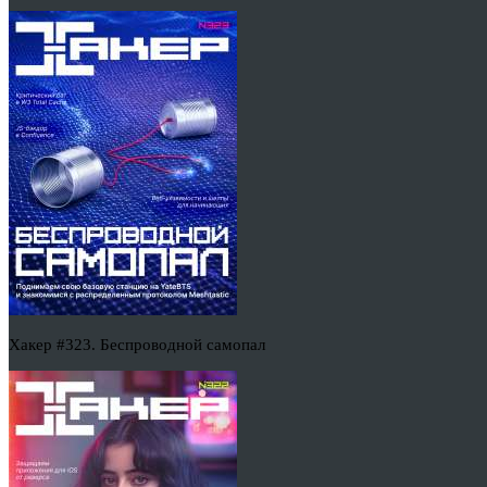
Хакер #323. Беспроводной самопал