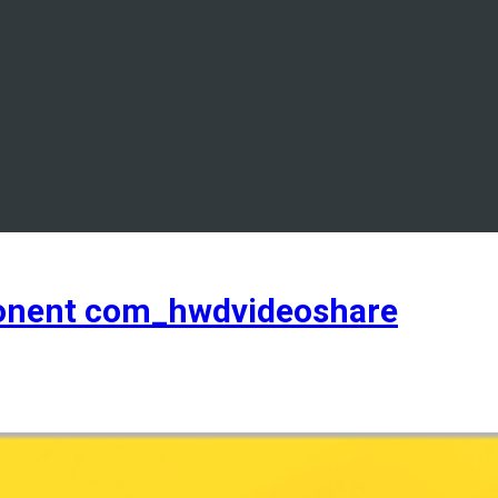
nent com_hwdvideoshare