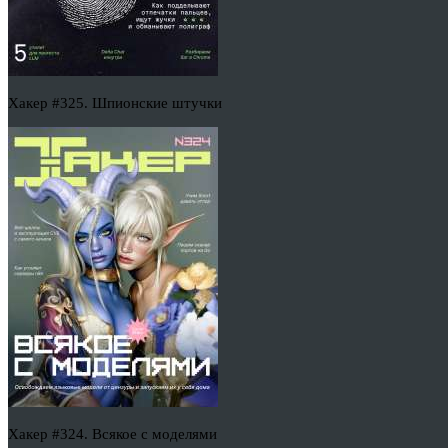
Хакер #325. Шпионские штучки
Хакер #324. Всякое с моделями