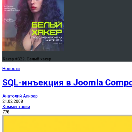
Хакер #322. Белый хакер
Новости
SQL-инъекция в Joomla Compo
Анатолий Ализар
21.02.2008
Комментарии
778