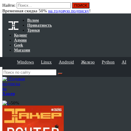
Найти:
Временная скидка 50%
на годовую подписку
!
Взлом
Приватность
Трюки
Кодинг
Админ
Geek
Магазин
Windows
Linux
Android
Железо
Python
AI
Годовая
подписка
на
Хакер
-50%