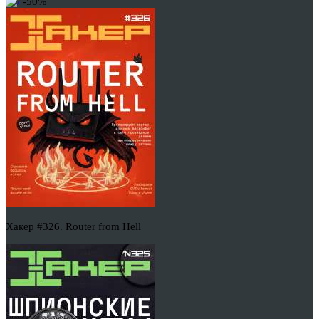
-50%
Хакер #326. Router from Hell