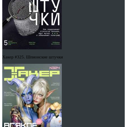
Хакер #325. Шпионские штучки