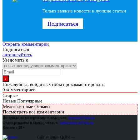
Только важные новости и лучшие статьи
Подписаться
Открыть комментарии
Подписаться
авторизуйтесь
Уведомить о
Пожалуйста, войдите, чтобы прокомментировать
0
комментариев
Старые
Новые
Популярные
Межтекстовые Отзывы
Посмотреть все комментарии
Вопросы по материалам и подписке:
support@glc.ru
Отдел рекламы и спецпроектов:
yakovleva.a@glc.ru
Контент
18+
Сайт защищен Qrator —