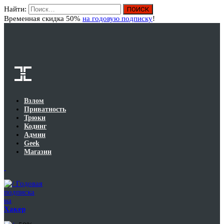
Найти:
Вход
Временная скидка 50%
на годовую подписку
!
Взлом
Приватность
Трюки
Кодинг
Админ
Geek
Магазин
Годовая
подписка
на
Хакер