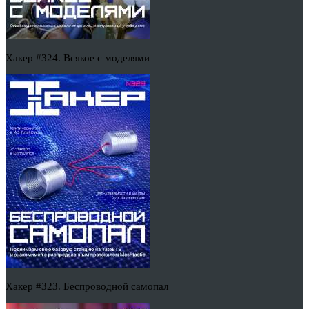
Хакер #324. Всякое с моделями
Хакер #323. Беспроводной самопал