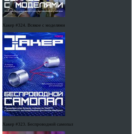
Хакер #324. Всякое с моделями
Хакер #323. Беспроводной самопал