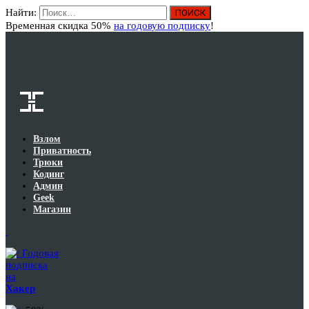
Найти:
Вход
Временная скидка 50%
на годовую подписку
!
Взлом
Приватность
Трюки
Кодинг
Админ
Geek
Магазин
Годовая
подписка
на
Хакер