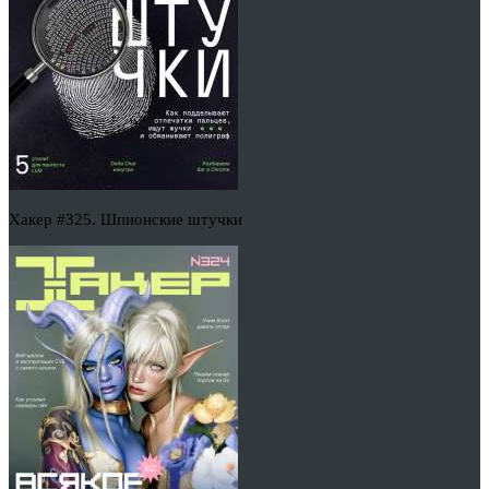
Хакер #325. Шпионские штучки