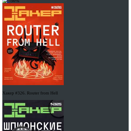
-50%
Хакер #326. Router from Hell