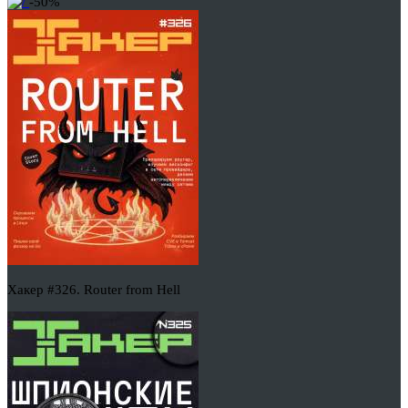
-50%
Хакер #326. Router from Hell