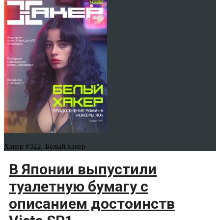
Хакер #322. Белый хакер
В Японии выпустили
туалетную бумагу с
описанием достоинств