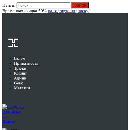
Найти:
Вход
Временная скидка 50%
на годовую подписку
!
Взлом
Приватность
Трюки
Кодинг
Админ
Geek
Магазин
Годовая
подписка
на
Хакер