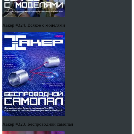
Хакер #324. Всякое с моделями
Хакер #323. Беспроводной самопал