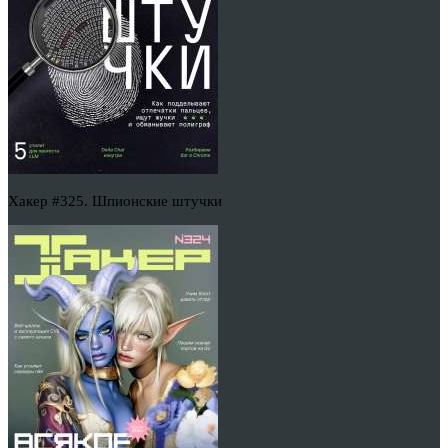
Хакер #325. Шпионские штучки