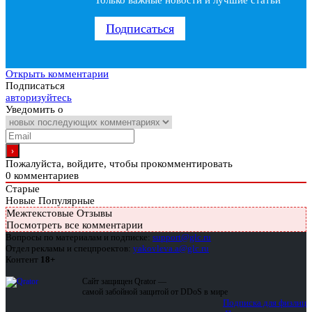
Только важные новости и лучшие статьи
Подписаться
Открыть комментарии
Подписаться
авторизуйтесь
Уведомить о
Пожалуйста, войдите, чтобы прокомментировать
0
комментариев
Старые
Новые
Популярные
Межтекстовые Отзывы
Посмотреть все комментарии
Вопросы по материалам и подписке:
support@glc.ru
Отдел рекламы и спецпроектов:
yakovleva.a@glc.ru
Контент
18+
Сайт защищен Qrator —
самой забойной защитой от DDoS в мире
Подписка для физлиц