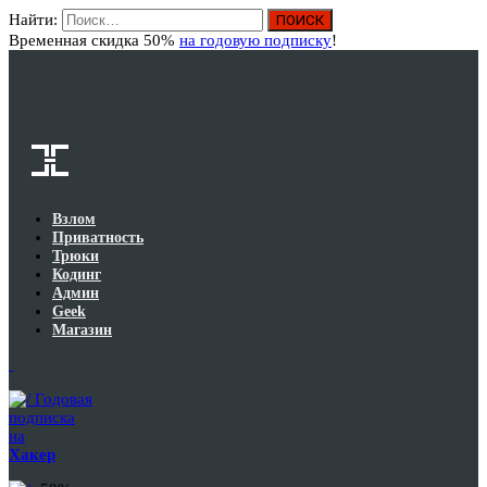
Найти:
Вход
Временная скидка 50%
на годовую подписку
!
Взлом
Приватность
Трюки
Кодинг
Админ
Geek
Магазин
Годовая
подписка
на
Хакер