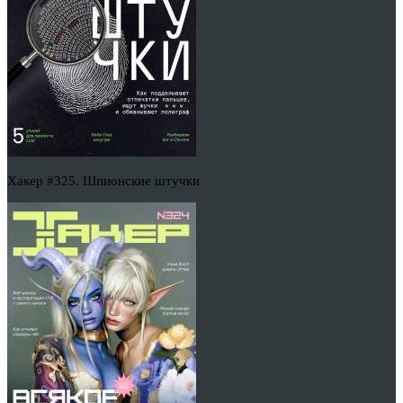
Хакер #325. Шпионские штучки