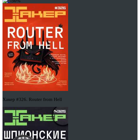
-50%
Хакер #326. Router from Hell