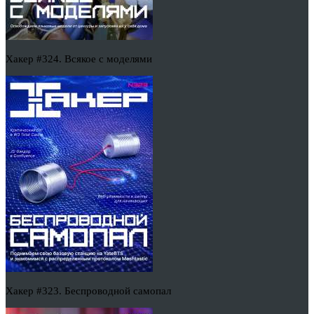
Хакер #324. Всякое с моделями
Хакер #323. Беспроводной самопал