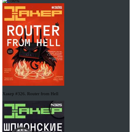
-50%
Хакер #326. Router from Hell