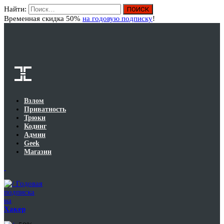
Найти:
Вход
Временная скидка 50%
на годовую подписку
!
Взлом
Приватность
Трюки
Кодинг
Админ
Geek
Магазин
Годовая
подписка
на
Хакер