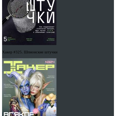
Хакер #325. Шпионские штучки