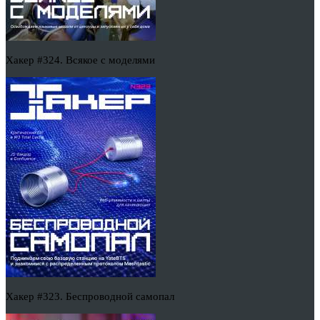
Хакер #324. Всякое с моделями
Хакер #323. Беспроводной самопал