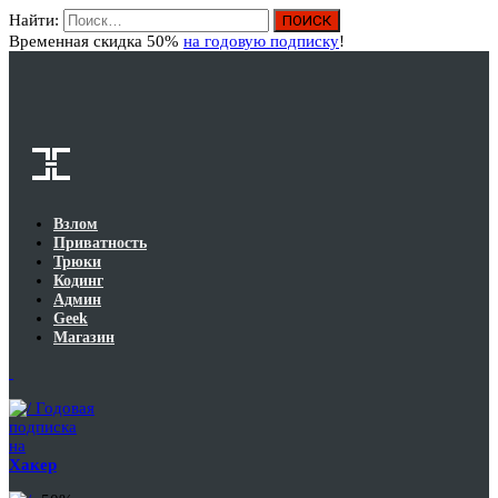
Найти:
Вход
Временная скидка 50%
на годовую подписку
!
Взлом
Приватность
Трюки
Кодинг
Админ
Geek
Магазин
Годовая
подписка
на
Хакер