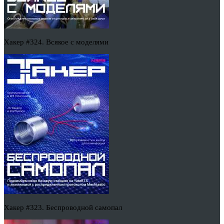
Хакер #324. Всякое с моделями
Хакер #323. Беспроводной самопал