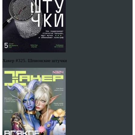
Хакер #325. Шпионские штучки