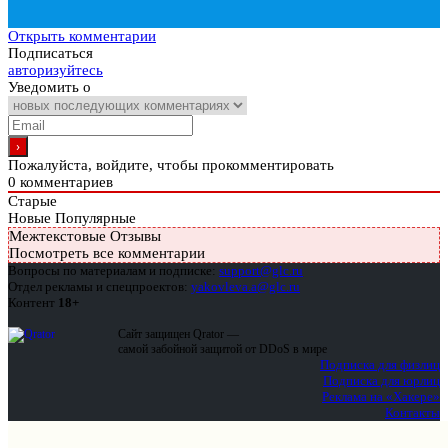
Открыть комментарии
Подписаться
авторизуйтесь
Уведомить о
Пожалуйста, войдите, чтобы прокомментировать
0
комментариев
Старые
Новые
Популярные
Межтекстовые Отзывы
Посмотреть все комментарии
Вопросы по материалам и подписке:
support@glc.ru
Отдел рекламы и спецпроектов:
yakovleva.a@glc.ru
Контент
18+
Сайт защищен Qrator —
самой забойной защитой от DDoS в мире
Подписка для физлиц
Подписка для юрлиц
Реклама на «Хакере»
Контакты