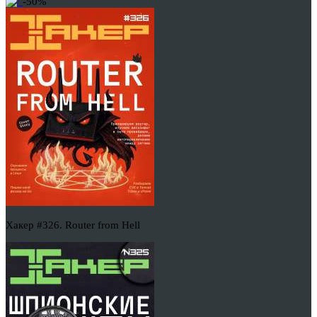
-50%
Хакер #326. Router from Hell