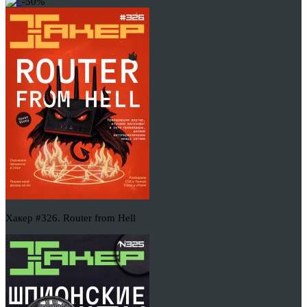
-50%
Хакер #326. Router from Hell