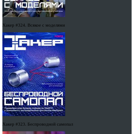
Хакер #324. Всякое с моделями
Хакер #323. Беспроводной самопал