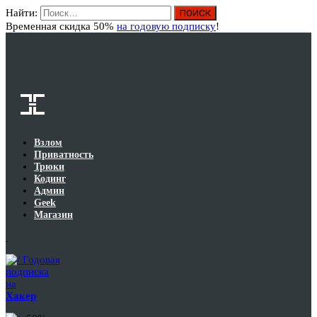
Найти:
Вход
Временная скидка 50%
на годовую подписку
!
Взлом
Приватность
Трюки
Кодинг
Админ
Geek
Магазин
Годовая
подписка
на
Хакер