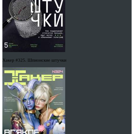
Хакер #325. Шпионские штучки