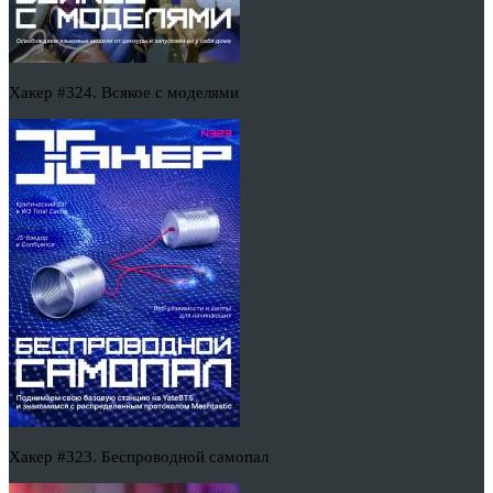
Хакер #324. Всякое с моделями
Хакер #323. Беспроводной самопал