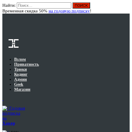
Найти:
Вход
Временная скидка 50%
на годовую подписку
!
Взлом
Приватность
Трюки
Кодинг
Админ
Geek
Магазин
Годовая
подписка
на
Хакер