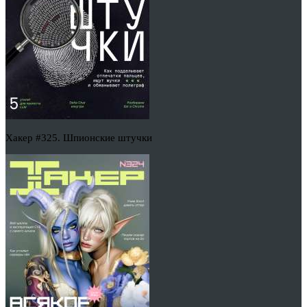
Хакер #325. Шпионские штучки