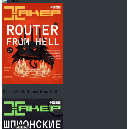
-50%
Хакер #326. Router from Hell