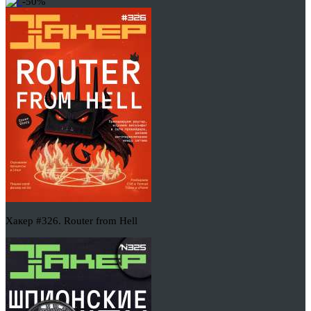
-50%
Хакер #326. Router from Hell