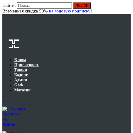
Найти:
Вход
Временная скидка 50%
на годовую подписку
!
Взлом
Приватность
Трюки
Кодинг
Админ
Geek
Магазин
Годовая
подписка
на
Хакер