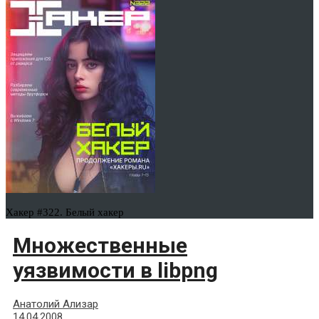
Хакер #322. Белый хакер
Множественные
уязвимости в libpng
Анатолий Ализар
14.04.2008