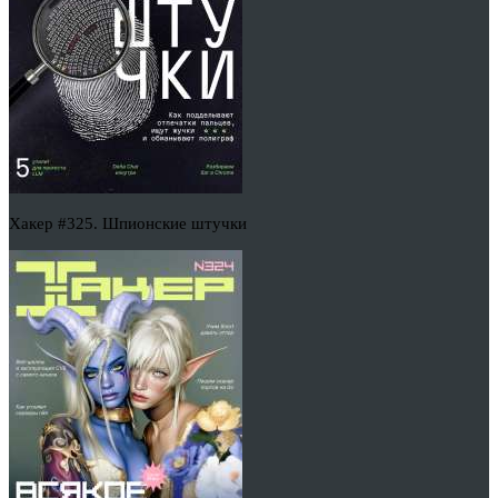
Хакер #325. Шпионские штучки