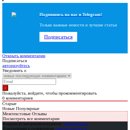
Подпишись на наc в Telegram!
Только важные новости и лучшие статьи
Подписаться
Открыть комментарии
Подписаться
авторизуйтесь
Уведомить о
Пожалуйста, войдите, чтобы прокомментировать
0
комментариев
Старые
Новые
Популярные
Межтекстовые Отзывы
Посмотреть все комментарии
Вопросы по материалам и подписке:
support@glc.ru
Отдел рекламы и спецпроектов:
yakovleva.a@glc.ru