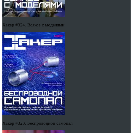
Хакер #324. Всякое с моделями
Хакер #323. Беспроводной самопал