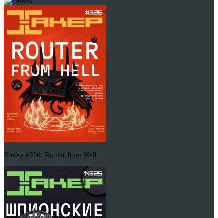
-50%
Хакер #326. Router from Hell