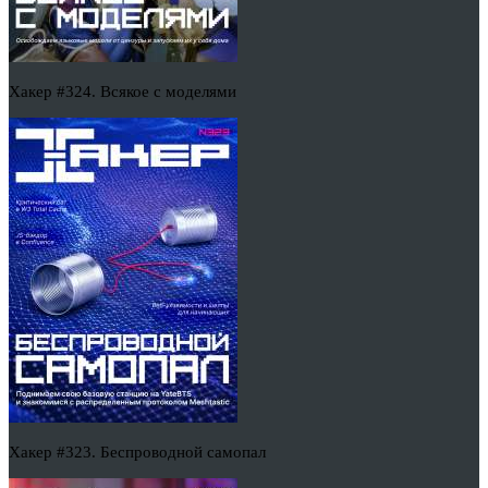
Хакер #324. Всякое с моделями
Хакер #323. Беспроводной самопал