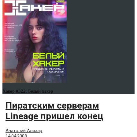
Хакер #322. Белый хакер
Пиратским серверам
Lineage пришел конец
Анатолий Ализар
14.04.2008