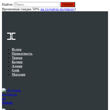
Найти:
Вход
Временная скидка 50%
на годовую подписку
!
Взлом
Приватность
Трюки
Кодинг
Админ
Geek
Магазин
Годовая
подписка
на
Хакер