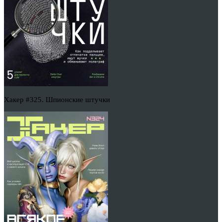
Хакер #325. Шпионские штучки