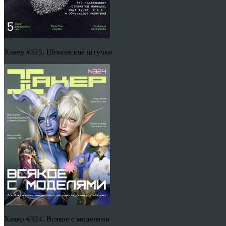
Хакер #325. Шпионские штучки
Хакер #324. Всякое с моделями