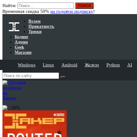
Найти:
Временная скидка 50%
на годовую подписку
!
Взлом
Приватность
Трюки
Кодинг
Админ
Geek
Магазин
Windows
Linux
Android
Железо
Python
AI
Годовая
подписка
на
Хакер
-50%