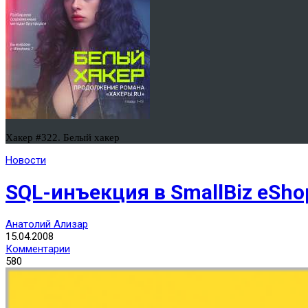
Хакер #322. Белый хакер
Новости
SQL-инъекция в SmallBiz eSho
Анатолий Ализар
15.04.2008
Комментарии
580