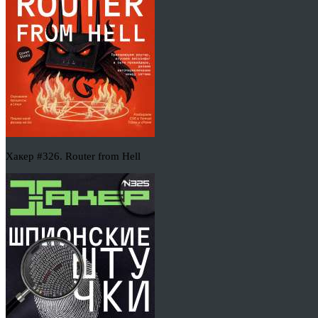
Хакер #326. Router from Hell