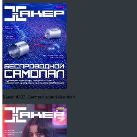
Хакер #323. Беспроводной самопал