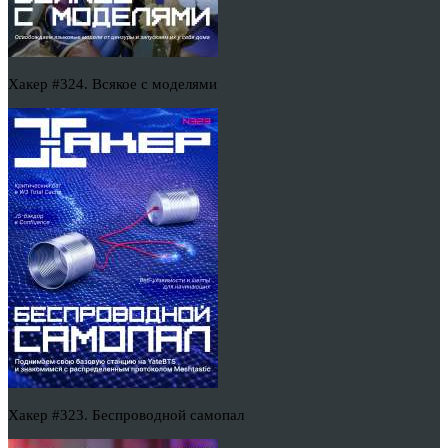
Хакер #324. Всякое с моделями
Хакер #323. Беспроводной самопал