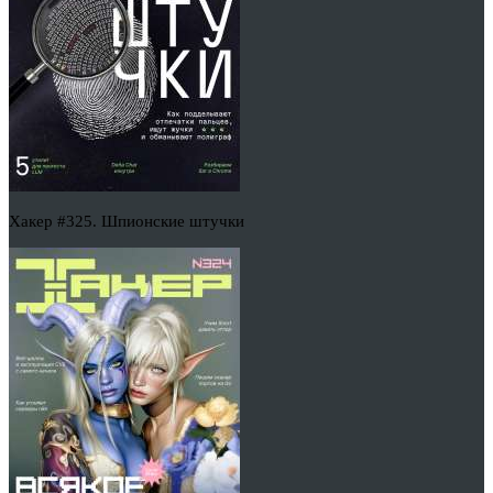
Хакер #325. Шпионские штучки