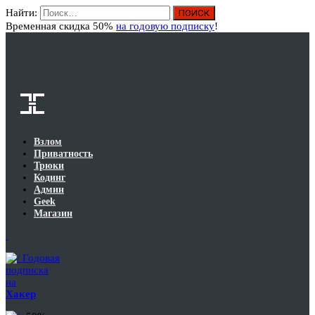
Найти:
Вход
Временная скидка 50%
на годовую подписку
!
Взлом
Приватность
Трюки
Кодинг
Админ
Geek
Магазин
Годовая
подписка
на
Хакер