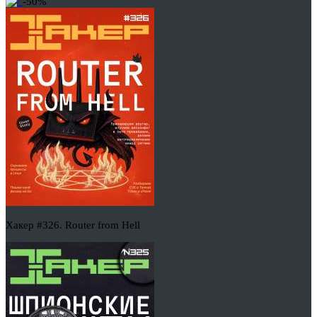
-50%
Хакер #326. Router from Hell