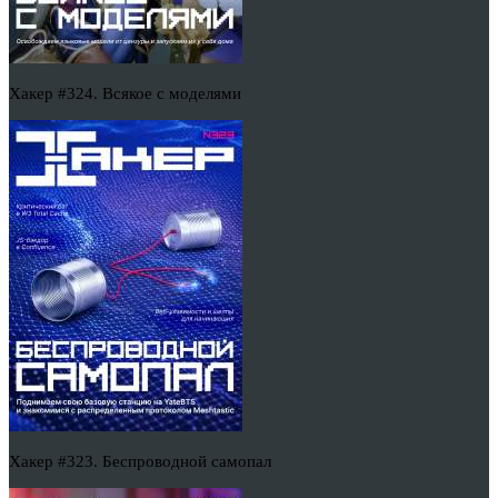
Хакер #324. Всякое с моделями
Хакер #323. Беспроводной самопал