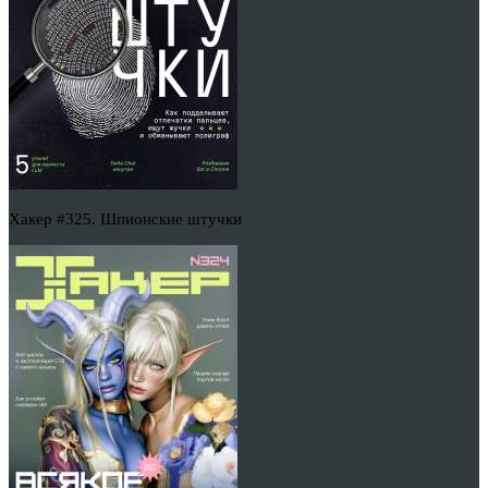
Хакер #325. Шпионские штучки