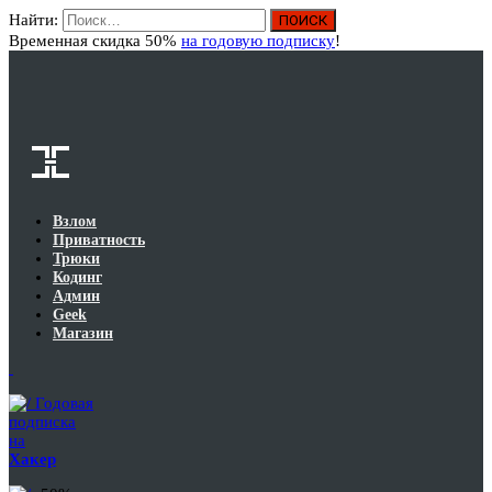
Найти:
Вход
Временная скидка 50%
на годовую подписку
!
Взлом
Приватность
Трюки
Кодинг
Админ
Geek
Магазин
Годовая
подписка
на
Хакер