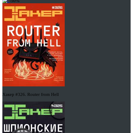
-50%
Хакер #326. Router from Hell