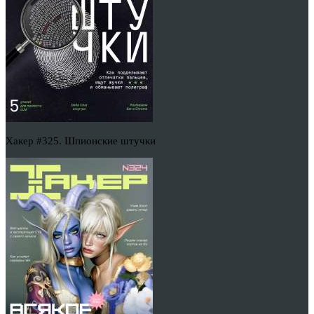
Хакер #325. Шпионские штучки