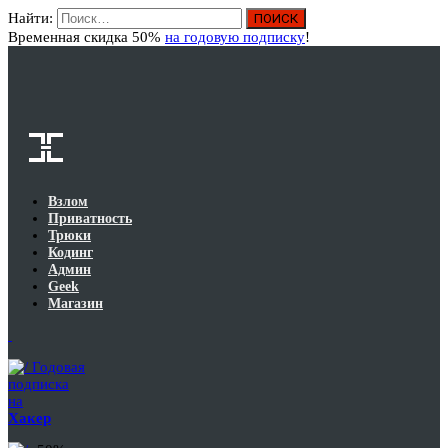
Найти:
Вход
Временная скидка 50%
на годовую подписку
!
Взлом
Приватность
Трюки
Кодинг
Админ
Geek
Магазин
Годовая
подписка
на
Хакер