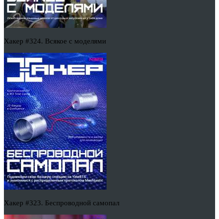
Хакер #324. Всякое с моделями
Хакер #323. Беспроводной самопал