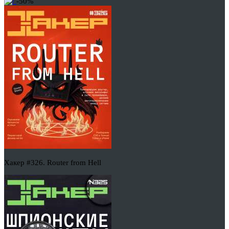
-50%
Хакер #326. Router from Hell