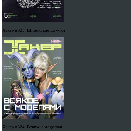
Хакер #325. Шпионские штучки
Хакер #324. Всякое с моделями