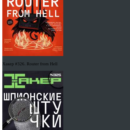
Хакер #326. Router from Hell