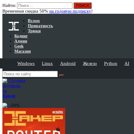
Найти:
Временная скидка 50%
на годовую подписку
!
Взлом
Приватность
Трюки
Кодинг
Админ
Geek
Магазин
Windows
Linux
Android
Железо
Python
AI
Годовая
подписка
на
Хакер
-50%