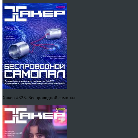
Хакер #323. Беспроводной самопал