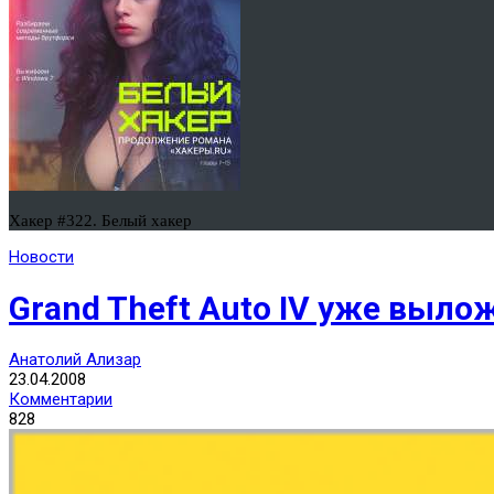
Хакер #322. Белый хакер
Новости
Grand Theft Auto IV уже выло
Анатолий Ализар
23.04.2008
Комментарии
828