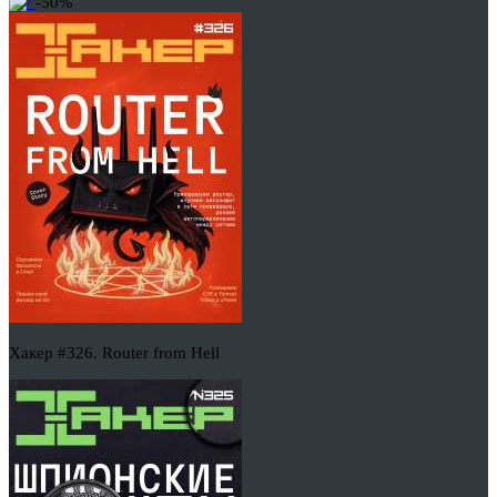
-50%
Хакер #326. Router from Hell