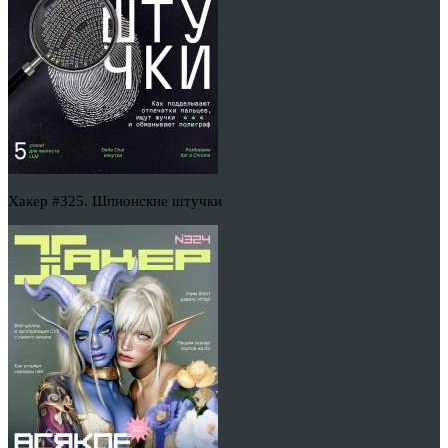
Хакер #325. Шпионские штучки