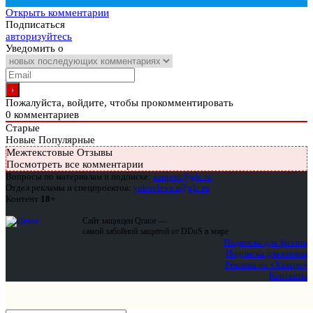
Открыть комментарии
Подписаться
авторизуйтесь
Уведомить о
Пожалуйста, войдите, чтобы прокомментировать
0
комментариев
Старые
Новые
Популярные
Межтекстовые Отзывы
Посмотреть все комментарии
Вопросы по материалам и подписке:
support@glc.ru
Отдел рекламы и спецпроектов:
yakovleva.a@glc.ru
Контент
18+
Сайт защищен Qrator —
самой забойной защитой от DDoS в мире
Подписка для физлиц
Подписка для юрлиц
Реклама на «Хакере»
Контакты