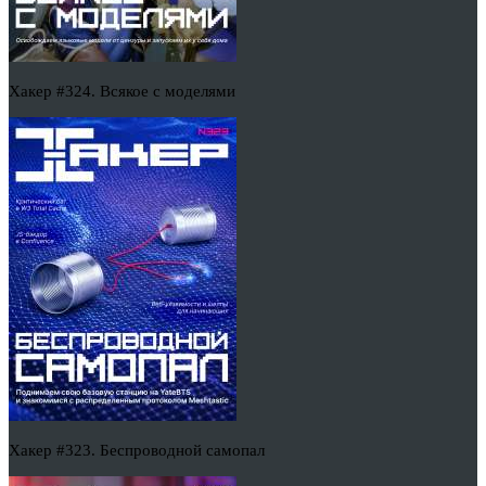
Хакер #324. Всякое с моделями
Хакер #323. Беспроводной самопал