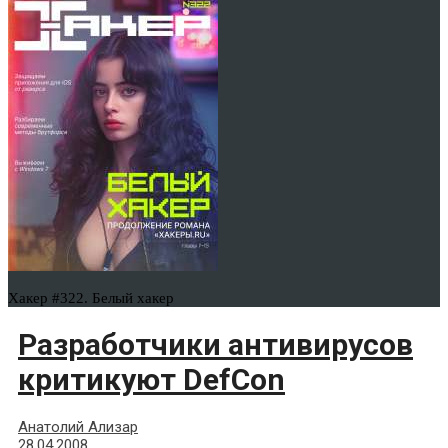
Хакер #322. Белый хакер
Разработчики антивирусов
критикуют DefCon
Анатолий Ализар
28.04.2008