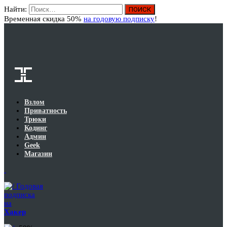
Найти:
Вход
Временная скидка 50%
на годовую подписку
!
Взлом
Приватность
Трюки
Кодинг
Админ
Geek
Магазин
Годовая
подписка
на
Хакер