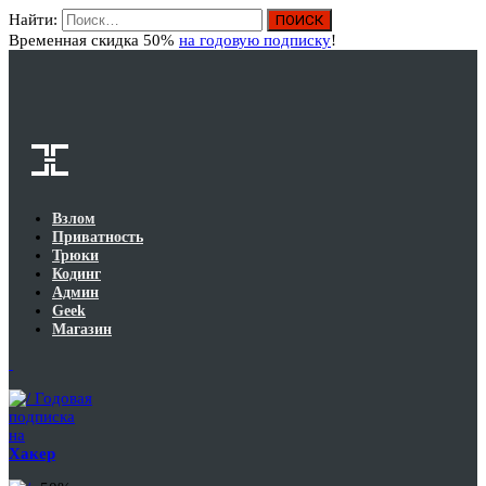
Найти:
Вход
Временная скидка 50%
на годовую подписку
!
Взлом
Приватность
Трюки
Кодинг
Админ
Geek
Магазин
Годовая
подписка
на
Хакер