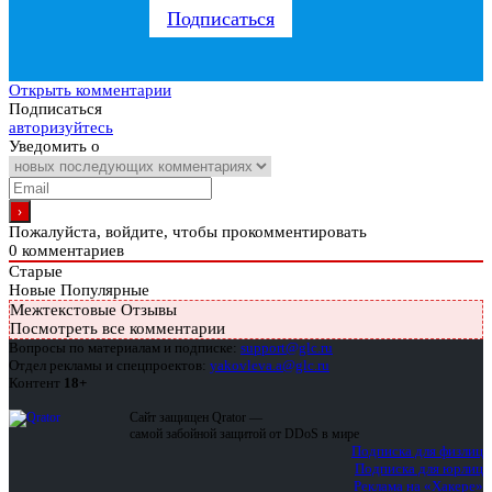
Подписаться
Открыть комментарии
Подписаться
авторизуйтесь
Уведомить о
Пожалуйста, войдите, чтобы прокомментировать
0
комментариев
Старые
Новые
Популярные
Межтекстовые Отзывы
Посмотреть все комментарии
Вопросы по материалам и подписке:
support@glc.ru
Отдел рекламы и спецпроектов:
yakovleva.a@glc.ru
Контент
18+
Сайт защищен Qrator —
самой забойной защитой от DDoS в мире
Подписка для физлиц
Подписка для юрлиц
Реклама на «Хакере»