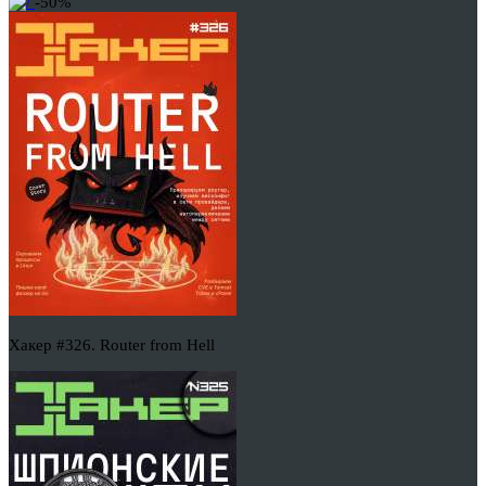
-50%
Хакер #326. Router from Hell