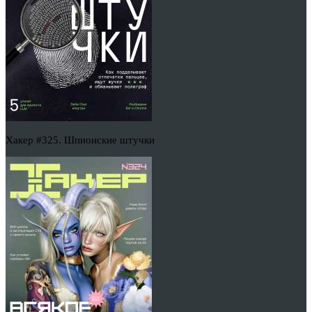
Хакер #325. Шпионские штучки