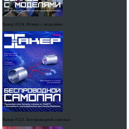
Хакер #324. Всякое с моделями
Хакер #323. Беспроводной самопал