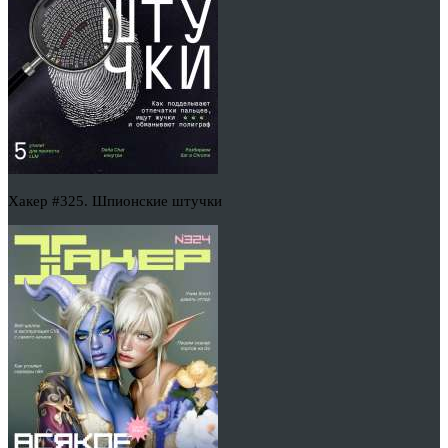
Хакер #325. Шпионские штучки