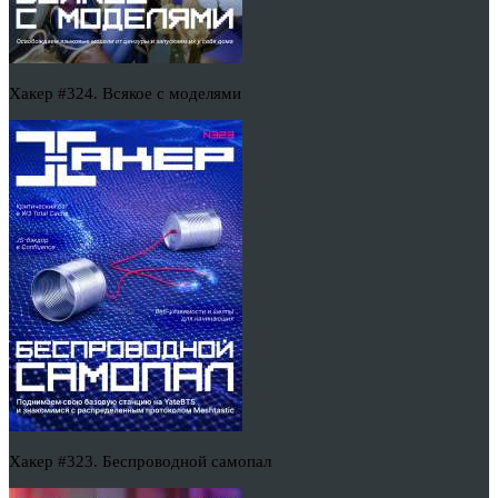
Хакер #324. Всякое с моделями
Хакер #323. Беспроводной самопал