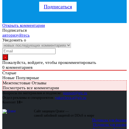
Подписаться
Открыть комментарии
Подписаться
авторизуйтесь
Уведомить о
Пожалуйста, войдите, чтобы прокомментировать
0
комментариев
Старые
Новые
Популярные
Межтекстовые Отзывы
Посмотреть все комментарии
Вопросы по материалам и подписке:
support@glc.ru
Отдел рекламы и спецпроектов:
yakovleva.a@glc.ru
Контент
18+
Сайт защищен Qrator —
самой забойной защитой от DDoS в мире
Подписка для физлиц
Подписка для юрлиц