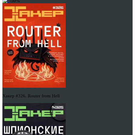
-50%
Хакер #326. Router from Hell