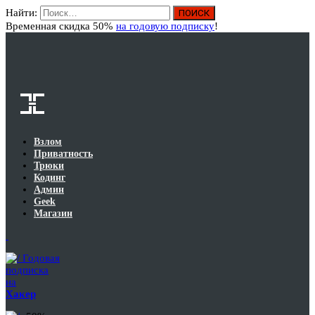
Найти:
Вход
Временная скидка 50%
на годовую подписку
!
Взлом
Приватность
Трюки
Кодинг
Админ
Geek
Магазин
Годовая
подписка
на
Хакер