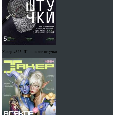
Хакер #325. Шпионские штучки