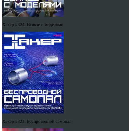
Хакер #324. Всякое с моделями
Хакер #323. Беспроводной самопал