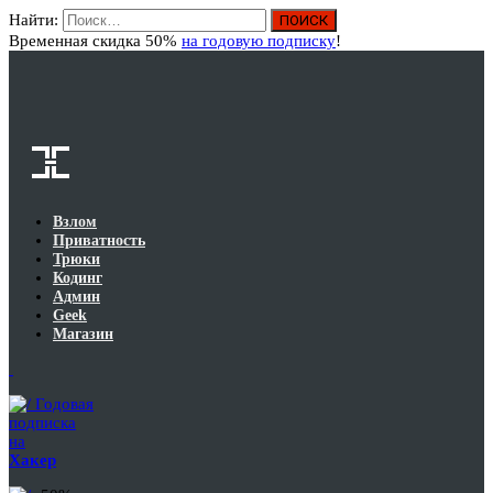
Найти:
Вход
Временная скидка 50%
на годовую подписку
!
Взлом
Приватность
Трюки
Кодинг
Админ
Geek
Магазин
Годовая
подписка
на
Хакер