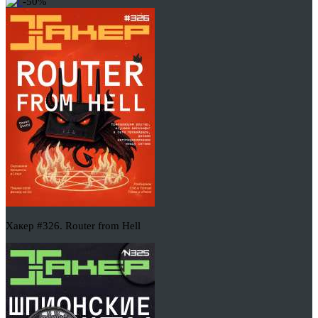
-50%
Хакер #326. Router from Hell