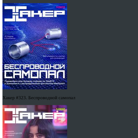
Хакер #323. Беспроводной самопал