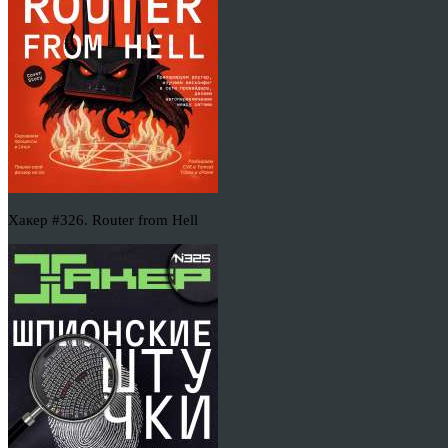
Хакер #326. Router from Hell