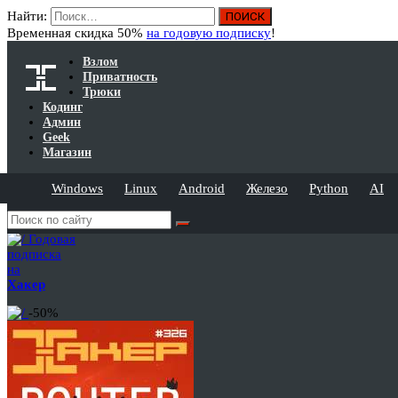
Найти:
Временная скидка 50%
на годовую подписку
!
Взлом
Приватность
Трюки
Кодинг
Админ
Geek
Магазин
Windows
Linux
Android
Железо
Python
AI
Годовая
подписка
на
Хакер
-50%