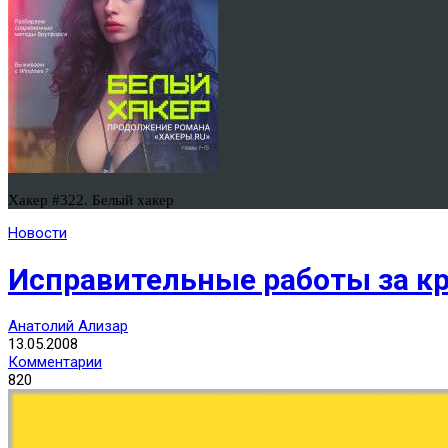
Хакер #322. Белый хакер
Новости
Исправительные работы за к
Анатолий Ализар
13.05.2008
Комментарии
820