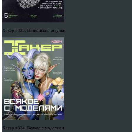
Хакер #325. Шпионские штучки
Хакер #324. Всякое с моделями