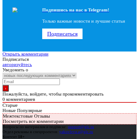
Подпишись на наc в Telegram!
Только важные новости и лучшие статьи
Подписаться
Открыть комментарии
Подписаться
авторизуйтесь
Уведомить о
Пожалуйста, войдите, чтобы прокомментировать
0
комментариев
Старые
Новые
Популярные
Межтекстовые Отзывы
Посмотреть все комментарии
Вопросы по материалам и подписке:
support@glc.ru
Отдел рекламы и спецпроектов:
yakovleva.a@glc.ru
Контент
18+