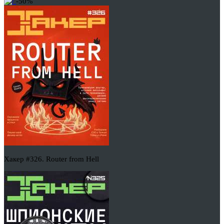
-50%
Хакер #326. Router from Hell