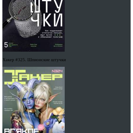
Хакер #325. Шпионские штучки