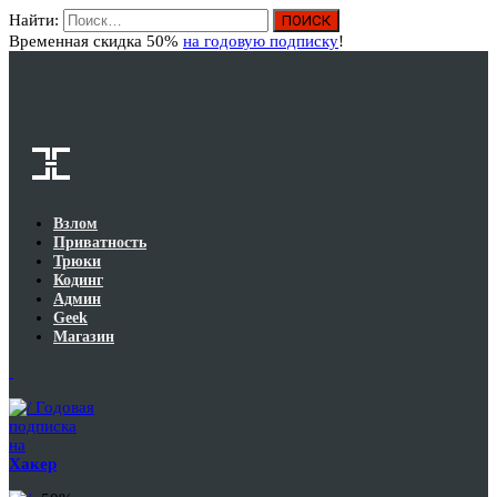
Найти:
Вход
Временная скидка 50%
на годовую подписку
!
Взлом
Приватность
Трюки
Кодинг
Админ
Geek
Магазин
Годовая
подписка
на
Хакер