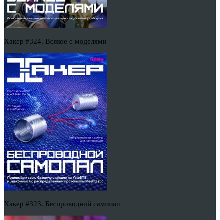
Хакер #324. Всякое с моделями
Хакер #323. Беспроводной самопал