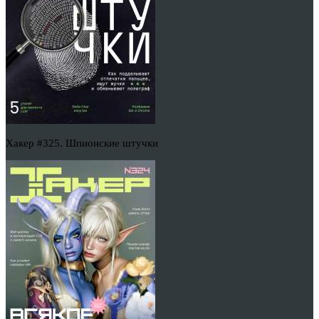
Хакер #325. Шпионские штучки