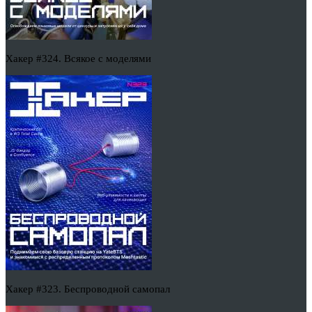
Хакер #324. Всякое с моделями
Хакер #323. Беспроводной самопал