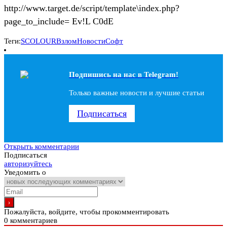
http://www.target.de/script/template\index.php?
page_to_include= Ev!L C0dE
Теги:
SCOLOUR
Взлом
Новости
Софт
Подпишись на наc в Telegram!
Только важные новости и лучшие статьи
Подписаться
Открыть комментарии
Подписаться
авторизуйтесь
Уведомить о
Пожалуйста, войдите, чтобы прокомментировать
0
комментариев