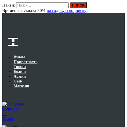
Найти:
Вход
Временная скидка 50%
на годовую подписку
!
Взлом
Приватность
Трюки
Кодинг
Админ
Geek
Магазин
Годовая
подписка
на
Хакер