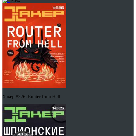
-50%
Хакер #326. Router from Hell