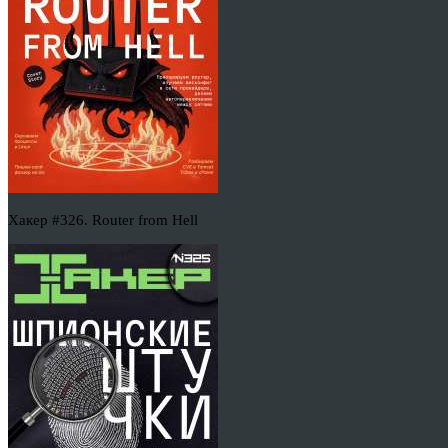
Хакер #326. Router from Hell