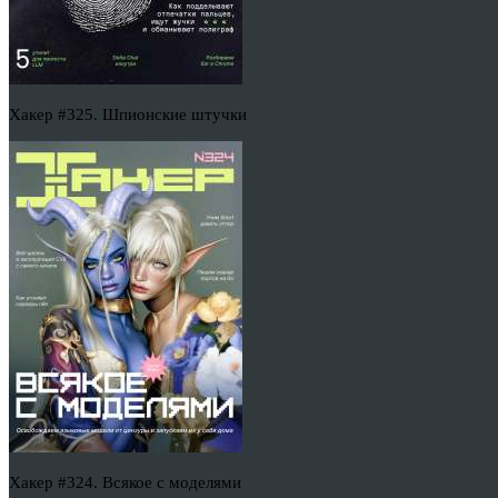
Хакер #325. Шпионские штучки
Хакер #324. Всякое с моделями