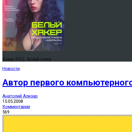
Хакер #322. Белый хакер
Новости
Автор первого компьютерного
Анатолий Ализар
15.05.2008
Комментарии
569