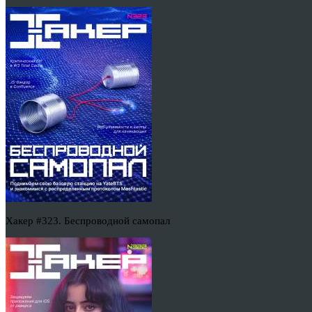
Хакер #323. Беспроводной самопал