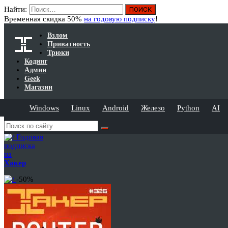
Найти:
Временная скидка 50%
на годовую подписку
!
Взлом
Приватность
Трюки
Кодинг
Админ
Geek
Магазин
Windows
Linux
Android
Железо
Python
AI
Годовая
подписка
на
Хакер
-50%