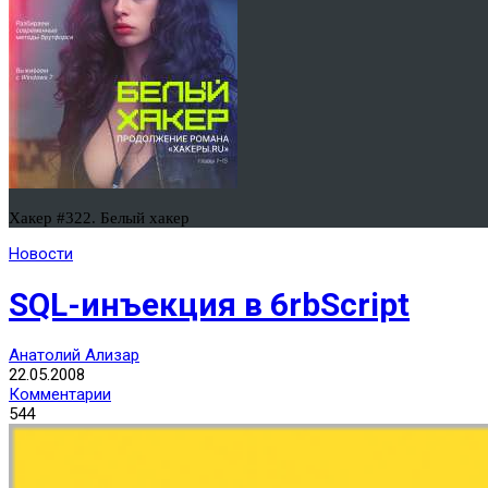
Хакер #322. Белый хакер
Новости
SQL-инъекция в 6rbSсriрt
Анатолий Ализар
22.05.2008
Комментарии
544