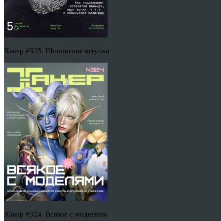
Хакер #325. Шпионские штучки
Хакер #324. Всякое с моделями