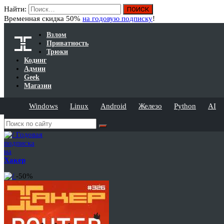
Найти:
Временная скидка 50%
на годовую подписку
!
Взлом
Приватность
Трюки
Кодинг
Админ
Geek
Магазин
Windows
Linux
Android
Железо
Python
AI
Годовая
подписка
на
Хакер
-50%