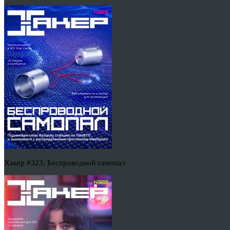
Хакер #323. Беспроводной самопал