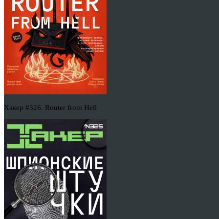
Хакер #326. Router from Hell