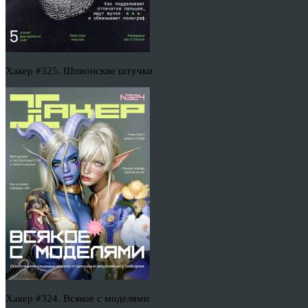
Хакер #325. Шпионские штучки
Хакер #324. Всякое с моделями