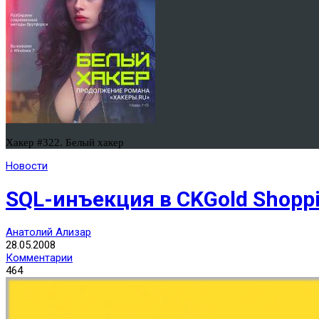
Хакер #322. Белый хакер
Новости
SQL-инъекция в CKGold Shoppi
Анатолий Ализар
28.05.2008
Комментарии
464