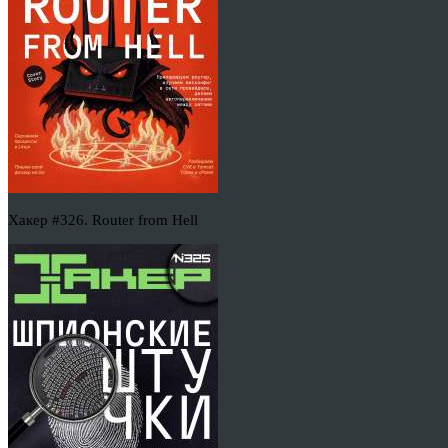
Хакер #326. Router from Hell