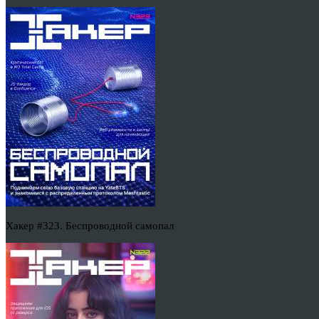
Хакер #323. Беспроводной самопал