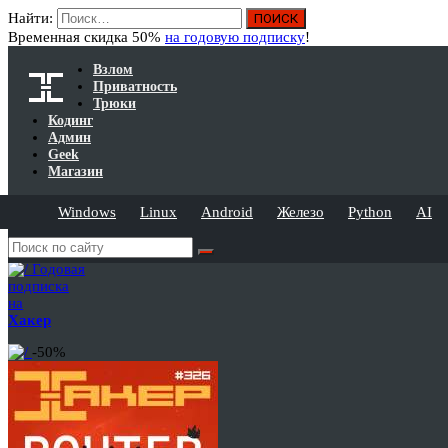
Найти:
Временная скидка 50%
на годовую подписку
!
Взлом
Приватность
Трюки
Кодинг
Админ
Geek
Магазин
Windows
Linux
Android
Железо
Python
AI
Годовая
подписка
на
Хакер
-50%