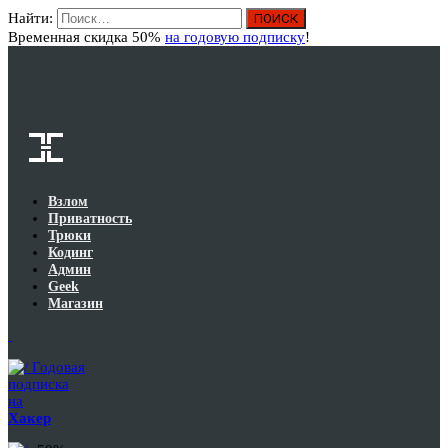
Найти:
Вход
Временная скидка 50%
на годовую подписку
!
Взлом
Приватность
Трюки
Кодинг
Админ
Geek
Магазин
Годовая
подписка
на
Хакер