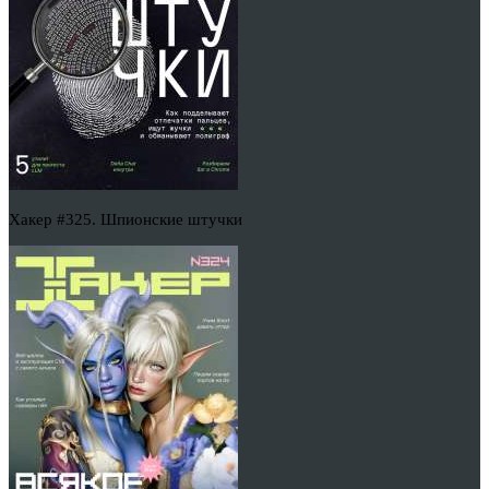
Хакер #325. Шпионские штучки