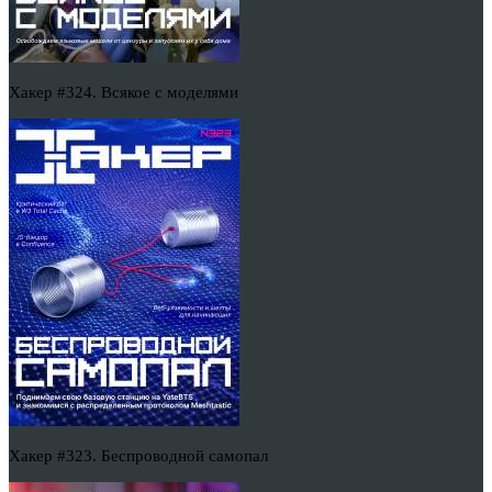
Хакер #324. Всякое с моделями
Хакер #323. Беспроводной самопал