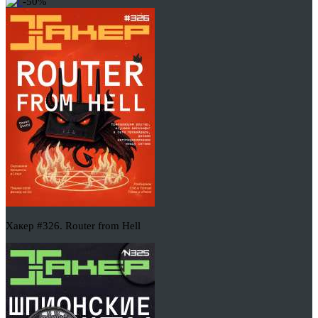
-50%
Хакер #326. Router from Hell