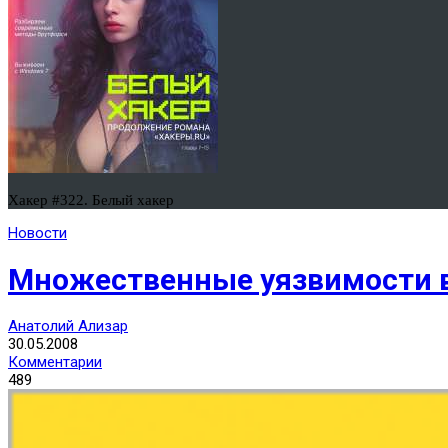
Хакер #322. Белый хакер
Новости
Множественные уязвимости в
Анатолий Ализар
30.05.2008
Комментарии
489