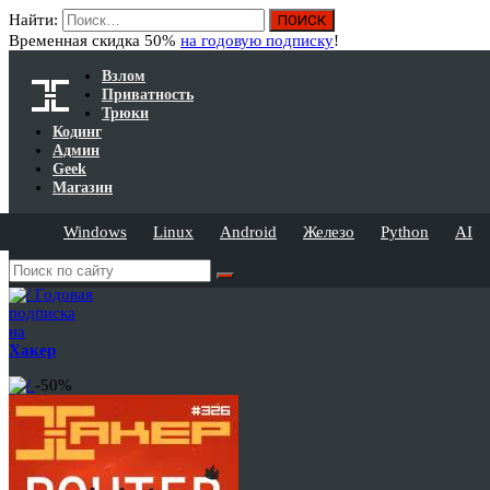
Найти:
Временная скидка 50%
на годовую подписку
!
Взлом
Приватность
Трюки
Кодинг
Админ
Geek
Магазин
Windows
Linux
Android
Железо
Python
AI
Годовая
подписка
на
Хакер
-50%