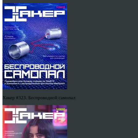
Хакер #323. Беспроводной самопал