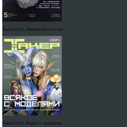
Хакер #325. Шпионские штучки
Хакер #324. Всякое с моделями