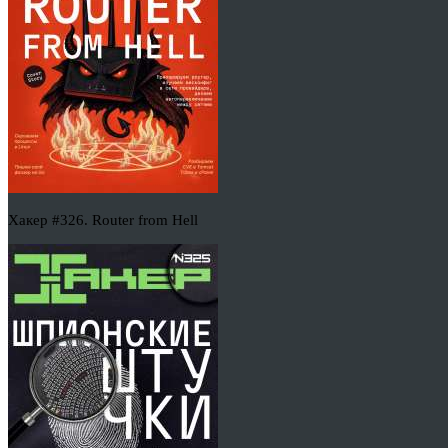
Хакер #326. Router from Hell