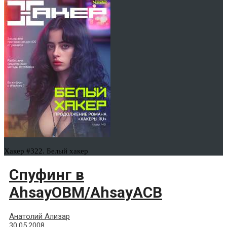
Хакер #322. Белый хакер
Спуфинг в
AhsayOBM/AhsayACB
Анатолий Ализар
30.05.2008