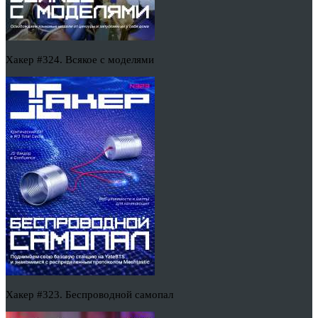
Хакер #324. Всякое с моделями
Хакер #323. Беспроводной самопал