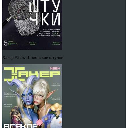
Хакер #325. Шпионские штучки