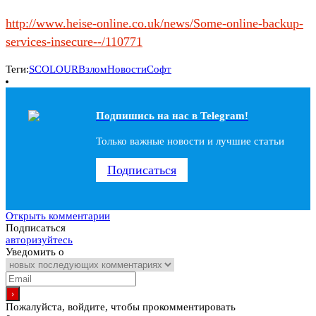
http://www.heise-online.co.uk/news/Some-online-backup-
services-insecure--/110771
Теги:
SCOLOUR
Взлом
Новости
Софт
Подпишись на наc в Telegram!
Только важные новости и лучшие статьи
Подписаться
Открыть комментарии
Подписаться
авторизуйтесь
Уведомить о
Пожалуйста, войдите, чтобы прокомментировать