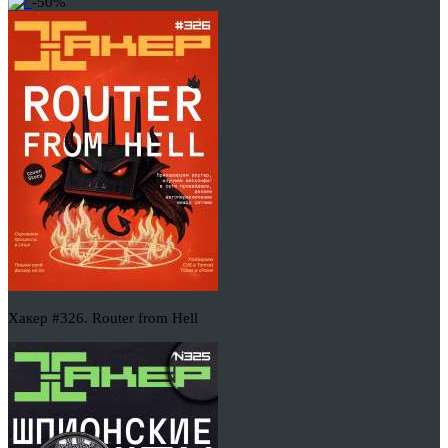
-50%
Хакер #326. Router from Hell