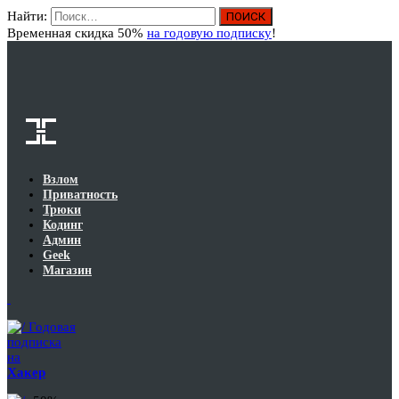
Найти:
Вход
Временная скидка 50%
на годовую подписку
!
Взлом
Приватность
Трюки
Кодинг
Админ
Geek
Магазин
Годовая
подписка
на
Хакер