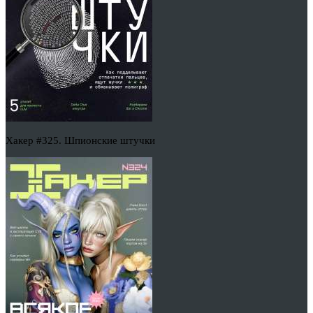
Хакер #325. Шпионские штучки