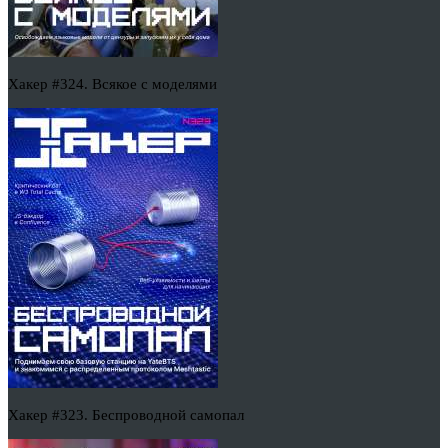
Хакер #324. Всякое с моделями
Хакер #323. Беспроводной самопал