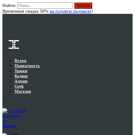
Найти:
Вход
Временная скидка 50%
на годовую подписку
!
Взлом
Приватность
Трюки
Кодинг
Админ
Geek
Магазин
Годовая
подписка
на
Хакер