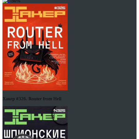
-50%
Хакер #326. Router from Hell