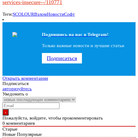
services-insecure--/110771
Теги:
SCOLOUR
Взлом
Новости
Софт
Подпишись на наc в Telegram!
Только важные новости и лучшие статьи
Подписаться
Открыть комментарии
Подписаться
авторизуйтесь
Уведомить о
Пожалуйста, войдите, чтобы прокомментировать
0
комментариев
Старые
Новые
Популярные