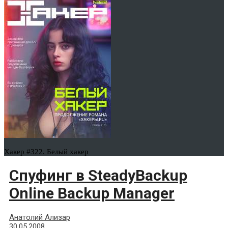
Хакер #322. Белый хакер
Спуфинг в SteadyBackup
Online Backup Manager
Анатолий Ализар
30.05.2008