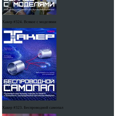
Хакер #324. Всякое с моделями
Хакер #323. Беспроводной самопал