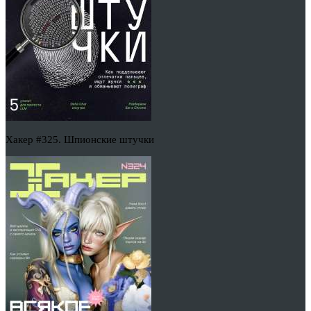
Хакер #325. Шпионские штучки