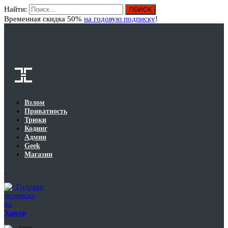
Найти:
Вход
Временная скидка 50%
на годовую подписку
!
Взлом
Приватность
Трюки
Кодинг
Админ
Geek
Магазин
Годовая
подписка
на
Хакер