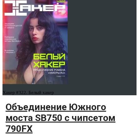
Хакер #322. Белый хакер
Объединение Южного
моста SB750 с чипсетом
790FX