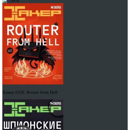
-50%
Хакер #326. Router from Hell