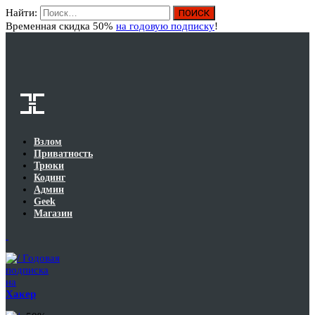
Найти:
Вход
Временная скидка 50%
на годовую подписку
!
Взлом
Приватность
Трюки
Кодинг
Админ
Geek
Магазин
Годовая
подписка
на
Хакер