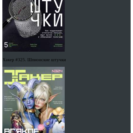
Хакер #325. Шпионские штучки