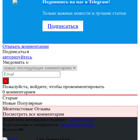
Подпишись на наc в Telegram!
Только важные новости и лучшие статьи
Подписаться
Открыть комментарии
Подписаться
авторизуйтесь
Уведомить о
Пожалуйста, войдите, чтобы прокомментировать
0
комментариев
Старые
Новые
Популярные
Межтекстовые Отзывы
Посмотреть все комментарии
Вопросы по материалам и подписке:
support@glc.ru
Отдел рекламы и спецпроектов:
yakovleva.a@glc.ru
Контент
18+
Сайт защищен Qrator —