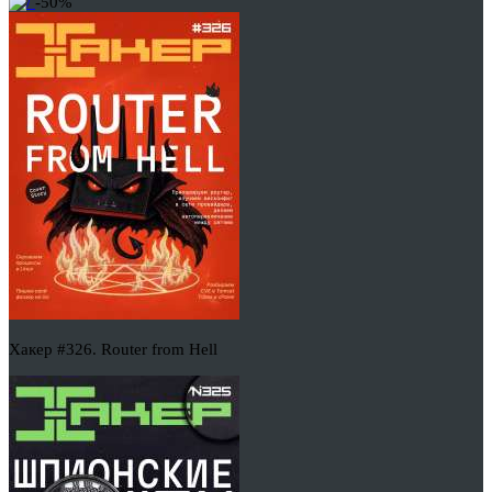
-50%
Хакер #326. Router from Hell