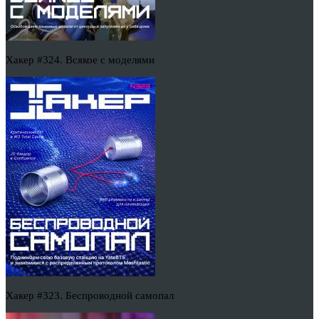
Хакер #324. Всякое с моделями
Хакер #323. Беспроводной самопал