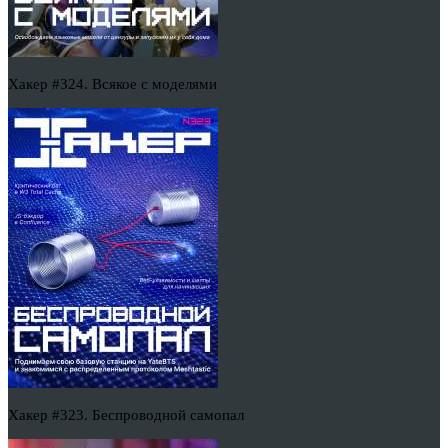
Хакер #324. Всякое с моделями
Хакер #323. Беспроводной самопал