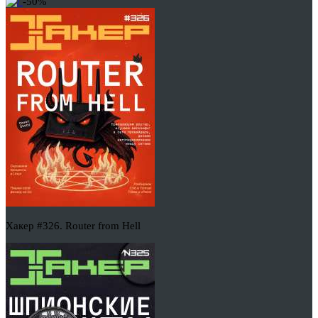
-50%
Хакер #326. Router from Hell