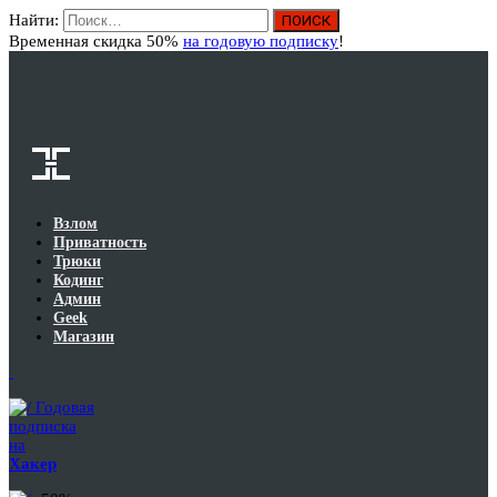
Найти:
Вход
Временная скидка 50%
на годовую подписку
!
Взлом
Приватность
Трюки
Кодинг
Админ
Geek
Магазин
Годовая
подписка
на
Хакер