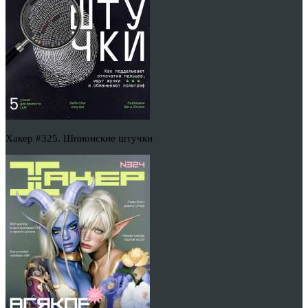
Хакер #325. Шпионские штучки