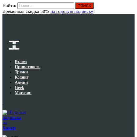
Найти:
Вход
Временная скидка 50%
на годовую подписку
!
Взлом
Приватность
Трюки
Кодинг
Админ
Geek
Магазин
Годовая
подписка
на
Хакер