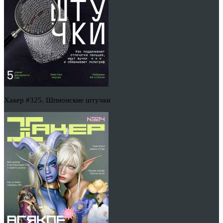
Хакер #325. Шпионские штучки