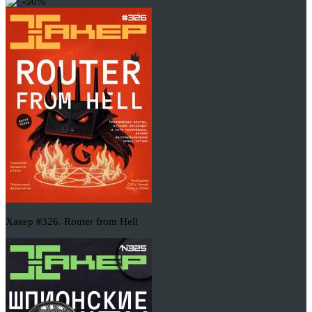
-50%
Хакер #326. Router from Hell