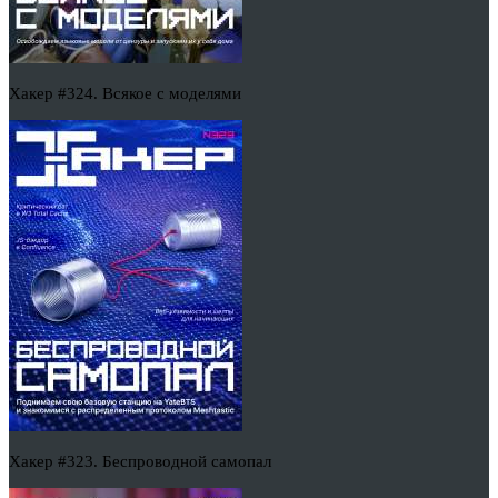
Хакер #324. Всякое с моделями
Хакер #323. Беспроводной самопал