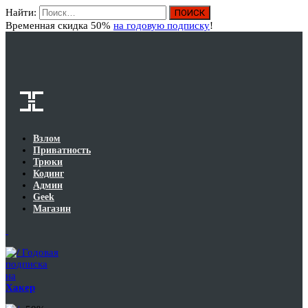
Найти:
Вход
Временная скидка 50%
на годовую подписку
!
Взлом
Приватность
Трюки
Кодинг
Админ
Geek
Магазин
Годовая
подписка
на
Хакер