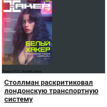
Хакер #322. Белый хакер
Столлман раскритиковал
лондонскую транспортную
систему