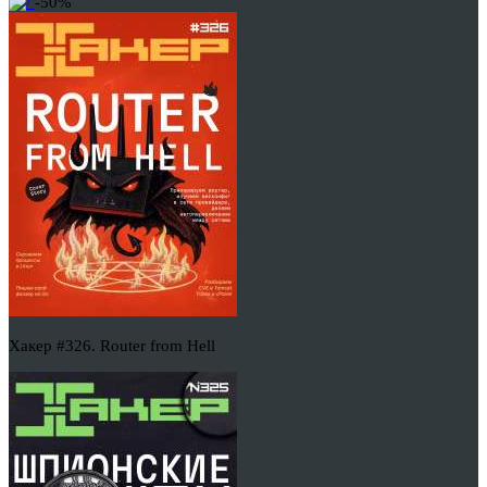
-50%
Хакер #326. Router from Hell