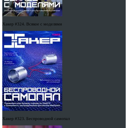
Хакер #324. Всякое с моделями
Хакер #323. Беспроводной самопал