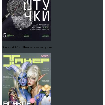
Хакер #325. Шпионские штучки